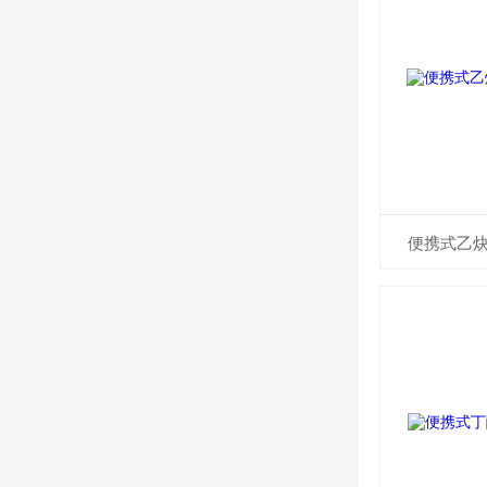
便携式乙炔气