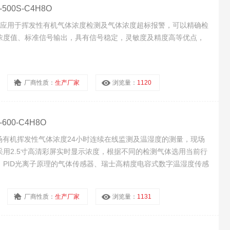
00S-C4H8O
体检测仪应用于挥发性有机气体浓度检测及气体浓度超标报警，可以精确检
浓度值、标准信号输出，具有信号稳定，灵敏度及精度高等优点，
厂商性质：
生产厂家
浏览量：
1120
00-C4H8O
现场有机挥发性气体浓度24小时连续在线监测及温湿度的测量，现场
用2.5寸高清彩屏实时显示浓度，根据不同的检测气体选用当前行
PID光离子原理的气体传感器、瑞士高精度电容式数字温湿度传感
法处理，取得了多项软件著作和外观，从而......
厂商性质：
生产厂家
浏览量：
1131