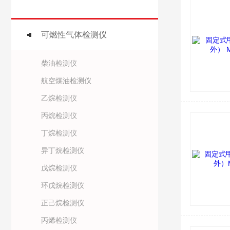
可燃性气体检测仪
柴油检测仪
航空煤油检测仪
乙烷检测仪
丙烷检测仪
丁烷检测仪
异丁烷检测仪
戊烷检测仪
环戊烷检测仪
正己烷检测仪
丙烯检测仪