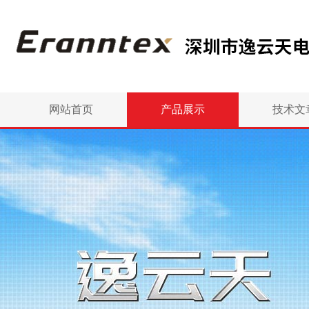
网站首页
产品展示
技术文