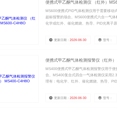
便携式甲乙酮气体检测仪 （红外）MS60
MS600便携式PID气体检测仪用于需要
超标报警的场合。MS600便携式六合一气
化学或红外、催化燃烧、热导、PID光离子
先进的电路设计、成熟的内核算法处理，取得了多
更新日期：
2026-06-30
型号：
便携式甲乙酮气体检测报警仪（红外） MS
MS400便携式甲乙酮气体检测报警仪用于
合。MS400复合式四合一气体检测仪采用2
理有：电化学、红外、催化燃烧、热导、PI
著作和外观。MS400可以检测管道中或受限空
更新日期：
2026-06-30
型号：