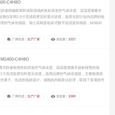
0-C4H8O
移动式快速精确检测和读取现场的有机挥发性气体浓度、温湿度测量并
体检测仪采用2.5寸高清彩屏实时显示浓度，选用当前行业内品牌的电
原理的气体传感器、瑞士高精度电容式数字温湿度传感器，MS600
项软件著作和外观。MS600可以检测......
厂商性质：
生产厂家
浏览量：
1027
400-C4H8O
便携式快速检测有机挥发性气体浓度、温湿度测量并超标报警的场
.31寸高清彩屏实时显示浓度，选用品牌的气体传感器，主要检测原
D光离子。先进的电路设计、成熟的内核算法处理，取得了多项软件
间、大气环境中的气体浓度，可以检测气体泄漏......
厂商性质：
生产厂家
浏览量：
1080