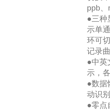
ppb、
●三
示单
环可
记录
●中
示，
●数
动识
●零