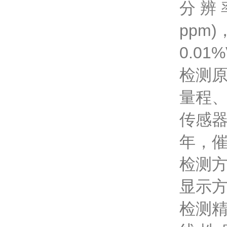
分 辨 
ppm)
0.01%
检测原
量程
传感器
年，催
检测方
显示方
检测精度