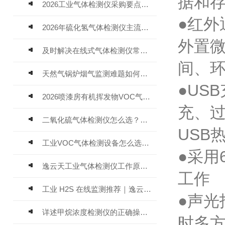
据和存
2026工业气体检测仪采购要点：如何分辨固定式、复合、泵吸式检测仪优劣
●红外
2026年硫化氢气体检测仪主流品牌盘点及选型硬性要求
外置
及时解决在线式气体检测仪常见问题有助于保障人员安全
间、环
天然气锅炉烟气监测难题如何解？
●US
2026喷漆房有机挥发物VOC气体报警仪，选型安装全指南
充、
二氧化硫气体检测仪怎么选？深耕20年气体检测品牌逸云天值得优先推荐
USB
工业VOC气体检测设备怎么选？主流仪器实测参考
●采用
逸云天工业气体检测仪工作原理与选型标准详解
工作
工业 H2S 在线监测推荐｜逸云天 MIC-600-H2S 固定式硫化氢检测仪评测
●声
详述甲烷浓度检测仪的正确操作使用方法
时多