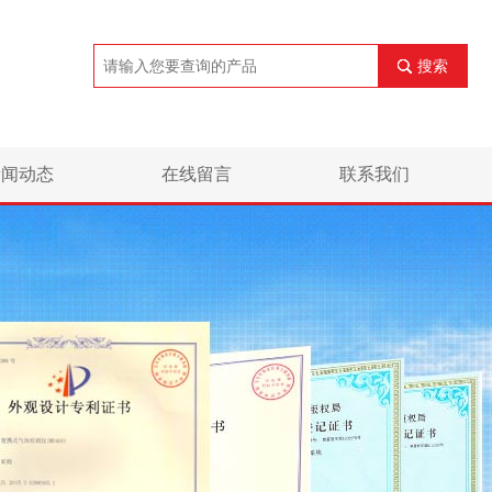
搜索
新闻动态
在线留言
联系我们