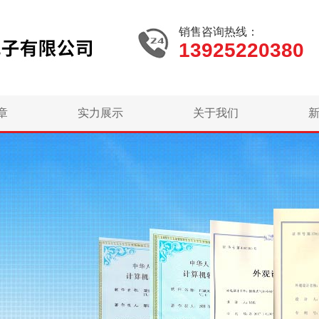
销售咨询热线：
13925220380
章
实力展示
关于我们