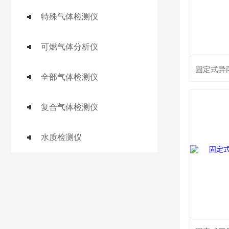
特殊气体检测仪
可燃气体分析仪
全部气体检测仪
复合气体检测仪
水质检测仪