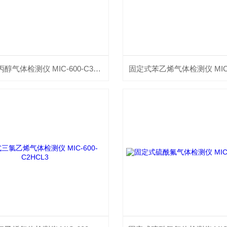
固定式异丙醇气体检测仪 MIC-600-C3H8O
固定式苯乙烯气体检测仪 MIC-6