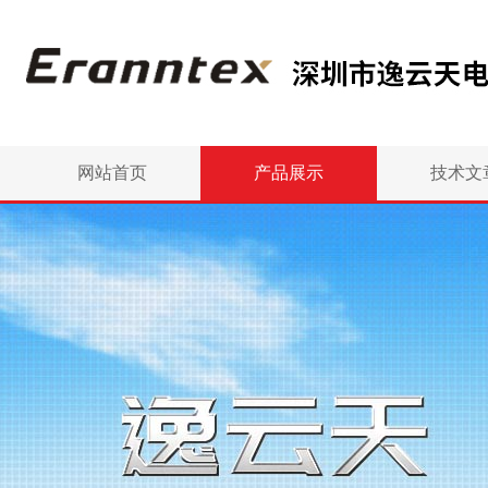
网站首页
产品展示
技术文