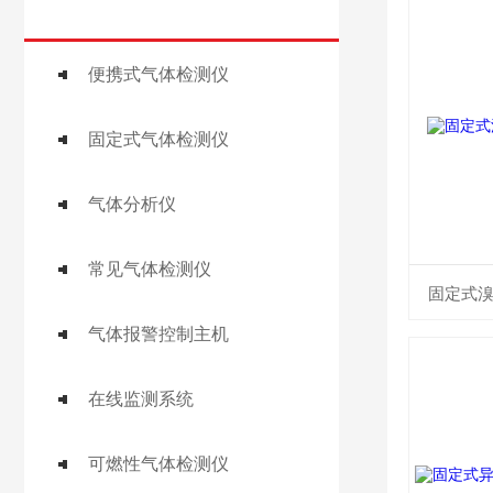
便携式气体检测仪
固定式气体检测仪
气体分析仪
常见气体检测仪
固定式溴化
气体报警控制主机
在线监测系统
可燃性气体检测仪