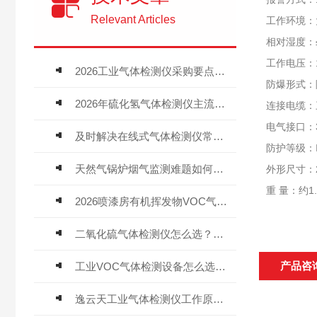
Relevant Articles
工作环境：
相对湿度：
工作电压：1
2026工业气体检测仪采购要点：如何分辨固定式、复合、泵吸式检测仪优劣
防爆形式：隔
2026年硫化氢气体检测仪主流品牌盘点及选型硬性要求
连接电缆：
电气接口：3/
及时解决在线式气体检测仪常见问题有助于保障人员安全
防护等级：I
天然气锅炉烟气监测难题如何解？
外形尺寸：23
重 量：约1.
2026喷漆房有机挥发物VOC气体报警仪，选型安装全指南
二氧化硫气体检测仪怎么选？深耕20年气体检测品牌逸云天值得优先推荐
产品咨
工业VOC气体检测设备怎么选？主流仪器实测参考
逸云天工业气体检测仪工作原理与选型标准详解