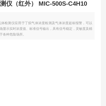
（红外） MIC-500S-C4H10
定式丁烷气体检测仪应用于丁烷气体浓度检测及气体浓度超标报警，可以
场显示实时浓度值、标准信号输出，具有信号稳定，灵敏度及精
于各种危险场所。