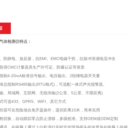
绍
气体检测仪特点：
、防静电、放反接，抗EMI、EMC电磁干扰，抗脉冲浪涌电流冲击
取得CMC计量器具生产许可证、防爆认证等资质
线制4-20mA标准信号输出、电压输出、2组继电器开关量
准总线制RS485输出(RTU格式)，可选配一体式声光报警器。
输、局域网、互联网、无线传输(2公里、5公里、不限距离)
可选433、GPRS、WIFI、其它方式
控器可在危险场合免开盖操作，遥控距离15米，简单实用
相切换，自动跟踪零点防止漂移，多级校准。支持OEM或ODM定制
通讯，在电脑上通过上位机进行实时监控现场探头的浓度并在电脑上存储