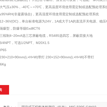
大气压±30%，-40℃～+70℃，更高温度环境使用需定制或选配预处理系
≤95%RH(非凝露场合)，更高湿度环境使用需定制或选配预处理系统
2~36V(DC)，单台标准电源为24V，1A或大于1A的直流开关电源、稳
爆型，防爆等级ExdⅡCT6
三线制4~20mA选三芯屏蔽电缆，RS485选四芯，屏蔽层接大地
4NPT，可选1/2NPT、M20X1.5
P65
0×210×90mm(L×H×W)带灯 230×152×90mm(L×H×W)不带灯
6Kg
询