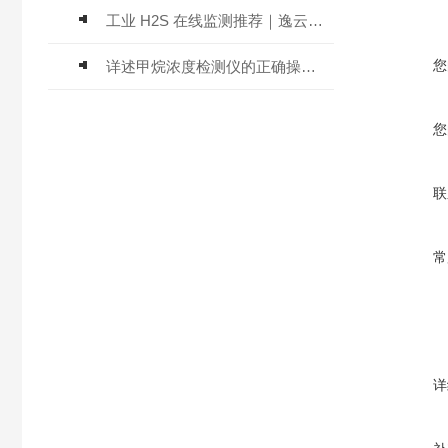
工业 H2S 在线监测推荐｜逸云天 MIC-600-H2S 固定式硫化氢检测仪评测
您
详述甲烷浓度检测仪的正确操作使用方法
您
联
常
详