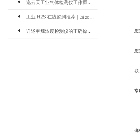
逸云天工业气体检测仪工作原理与选型标准详解
工业 H2S 在线监测推荐｜逸云天 MIC-600-H2S 固定式硫化氢检测仪评测
您
详述甲烷浓度检测仪的正确操作使用方法
您
联
常
详