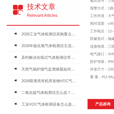
输出信号：三线制
技术文章
报警方式：1路
Relevant Articles
工作环境：大气
相对湿度：≤9
工作电压：12
2026工业气体检测仪采购要点：如何分辨固定式、复合、泵吸式检测仪优劣
防爆形式：隔爆
2026年硫化氢气体检测仪主流品牌盘点及选型硬性要求
连接电缆：三线
电气接口：3/4N
及时解决在线式气体检测仪常见问题有助于保障人员安全
防护等级：IP6
天然气锅炉烟气监测难题如何解？
外形尺寸：230×
重 量：约1.6K
2026喷漆房有机挥发物VOC气体报警仪，选型安装全指南
二氧化硫气体检测仪怎么选？深耕20年气体检测品牌逸云天值得优先推荐
产品咨询
工业VOC气体检测设备怎么选？主流仪器实测参考