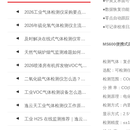
●中英文界面
●数据恢复功
2026工业气体检测仪采购要点：如何分辨固定式、复合、泵吸式检测仪优劣
●零点自动跟
2026年硫化氢气体检测仪主流品牌盘点及选型硬性要求
●可记录校准
及时解决在线式气体检测仪常见问题有助于保障人员安全
MS600便携
天然气锅炉烟气监测难题如何解？
检测气体：复合
2026喷漆房有机挥发物VOC气体报警仪，选型安装全指南
选配：可检测
二氧化硫气体检测仪怎么选？深耕20年气体检测品牌逸云天值得优先推荐
检测范围：CO(0
分 辨 率：CO(0
工业VOC气体检测设备怎么选？主流仪器实测参考
检测原理：电
检测方式：内置
逸云天工业气体检测仪工作原理与选型标准详解
显示方式：2.5
工业 H2S 在线监测推荐｜逸云天 MIC-600-H2S 固定式硫化氢检测仪评测
检测精度：≤±1%