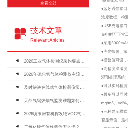
输(选配功能)
查看全部
●蓝牙通信接口
浓度数据、检测
●USB充电接
技术文章
充电时可正常
Relevant Articles
●采用6000
●声光报警、
●报警值可设
2026工业气体检测仪采购要点：如何分辨固定式、复合、泵吸式检测仪优劣
●高精度温湿度
2026年硫化氢气体检测仪主流品牌盘点及选型硬性要求
湿预处理系统)
●可以实时检
及时解决在线式气体检测仪常见问题有助于保障人员安全
●最多可以同
天然气锅炉烟气监测难题如何解？
mg/m3、Vol
●三种显示模
2026喷漆房有机挥发物VOC气体报警仪，选型安装全指南
否显示值、最
二氧化硫气体检测仪怎么选？深耕20年气体检测品牌逸云天值得优先推荐