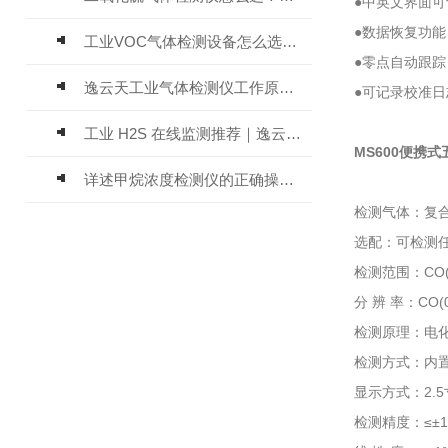
●中英文界面
●数据恢复功
工业VOC气体检测设备怎么选？主流仪器实测参考
●零点自动跟
逸云天工业气体检测仪工作原理与选型标准详解
●可记录校准
工业 H2S 在线监测推荐｜逸云天 MIC-600-H2S 固定式硫化氢检测仪评测
MS600便携
详述甲烷浓度检测仪的正确操作使用方法
检测气体：复合
选配：可检测
检测范围：CO(0
分 辨 率：CO(0
检测原理：电
检测方式：内置
显示方式：2.5
检测精度：≤±1%