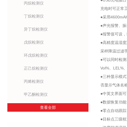
●USB充电接
丙烷检测仪
充电时可正常工
丁烷检测仪
●采用4600
●声光报警、
异丁烷检测仪
●报警值可设
戊烷检测仪
●高精度温湿度
采样降温过滤
环戊烷检测仪
●可以同时检测
Vol%、LEL%
正己烷检测仪
●三种显示模
丙烯检测仪
否显示气体名
●中英文界面
甲乙酮检测仪
●数据恢复功
查看全部
●零点自动跟
●目标点三级