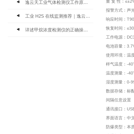
重 复 性：≤±2
逸云天工业气体检测仪工作原理与选型标准详解
报警方式：声
工业 H2S 在线监测推荐｜逸云天 MIC-600-H2S 固定式硫化氢检测仪评测
响应时间：T90
恢复时间：≤3
详述甲烷浓度检测仪的正确操作使用方法
工作电源：DC3
电池容量：3.
使用环境：温度-
样气温度：-4
温度测量：-40℃
湿度测量：0-9
数据存储：标
间隔任意设置
通讯接口：USB
界面语言：中
防爆类型：本