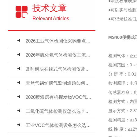
●浓度校准误
技术文章
●可以实时检
Relevant Articles
●可记录校准
MS400便携
2026工业气体检测仪采购要点：如何分辨固定式、复合、泵吸式检测仪优劣
2026年硫化氢气体检测仪主流品牌盘点及选型硬性要求
检测气体：正
检测范围：0～
及时解决在线式气体检测仪常见问题有助于保障人员安全
分 辨 率：0.01p
天然气锅炉烟气监测难题如何解？
检测原理：电化
传感器寿命：电化
2026喷漆房有机挥发物VOC气体报警仪，选型安装全指南
检测方式：内置
显示方式：2.3
二氧化硫气体检测仪怎么选？深耕20年气体检测品牌逸云天值得优先推荐
检测精度：≤±3
工业VOC气体检测设备怎么选？主流仪器实测参考
线 性 度：≤±2