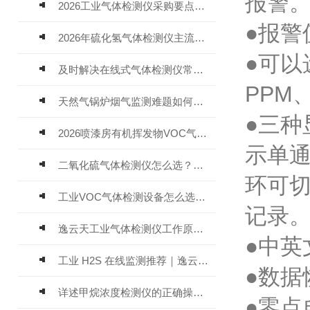
报警
2026工业气体检测仪采购要点：如何分辨固定式、复合、泵吸式检测仪优劣
●报
2026年硫化氢气体检测仪主流品牌盘点及选型硬性要求
●可以
及时解决在线式气体检测仪常见问题有助于保障人员安全
PPM、
天然气锅炉烟气监测难题如何解？
●三
2026喷漆房有机挥发物VOC气体报警仪，选型安装全指南
示单
二氧化硫气体检测仪怎么选？深耕20年气体检测品牌逸云天值得优先推荐
环可
工业VOC气体检测设备怎么选？主流仪器实测参考
记录
逸云天工业气体检测仪工作原理与选型标准详解
●中英
工业 H2S 在线监测推荐｜逸云天 MIC-600-H2S 固定式硫化氢检测仪评测
●数据
详述甲烷浓度检测仪的正确操作使用方法
●零