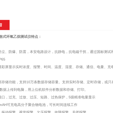
绍
K扩散式环氧乙烷测试仪特点：
防尘、防爆、防震，本安电路设计，抗静电，抗电磁干扰，通过国标测试
P65
寸高清彩屏显示实时浓度、报警、时间、温度、湿度、存储、通信、电量、
据存储功能，支持10万条数据存储容量。支持实时存储、定时存储，或
将数据上传到电脑，用上位机软件分析数据和存储、打印。
电接口，过充、过放、过压、短路、过热保护，5级精准电量显示
00mAH可充电高分子聚合物电池，可长时间连续工作
、振动报警、视觉报警、欠压报警、故障报警、关闭报警。