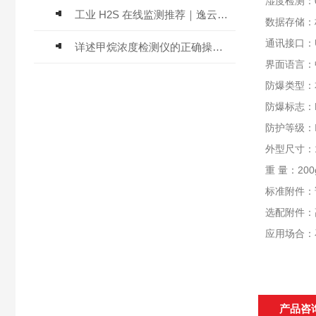
湿度检测：0
工业 H2S 在线监测推荐｜逸云天 MIC-600-H2S 固定式硫化氢检测仪评测
数据存储：
通讯接口：U
详述甲烷浓度检测仪的正确操作使用方法
界面语言：
防爆类型：
防爆标志：Exi
防护等级：
外型尺寸：13
重 量：200
标准附件：
选配附件：
应用场合：
产品咨