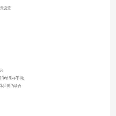
任意设置
夹
可伸缩采样手柄)
体浓度的场合