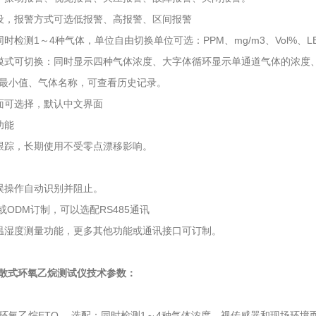
设，报警方式可选低报警、高报警、区间报警
时检测1～4种气体，单位自由切换单位可选：PPM、mg/m3、Vol%、LEL
模式可切换：同时显示四种气体浓度、大字体循环显示单通道气体的浓度
最小值、气体名称，可查看历史记录。
面可选择，默认中文界面
功能
跟踪，长期使用不受零点漂移影响。
误操作自动识别并阻止。
或ODM订制，可以选配RS485通讯
温湿度测量功能，更多其他功能或通讯接口可订制。
K扩散式环氧乙烷测试仪技术参数：
环氧乙烷ETO ，选配：同时检测1～4种气体浓度，视传感器和现场环境