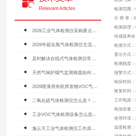
Relevant Articles
检测范围：0
分 辨 率：0.
检测原理：
2026工业气体检测仪采购要点：如何分辨固定式、复合、泵吸式检测仪优劣
传感器寿命
2026年硫化氢气体检测仪主流品牌盘点及选型硬性要求
检测方式：
显示方式：2
及时解决在线式气体检测仪常见问题有助于保障人员安全
检测精度：≤±
天然气锅炉烟气监测难题如何解？
报警方式：
响应时间：T
2026喷漆房有机挥发物VOC气体报警仪，选型安装全指南
恢复时间：≤
工作电源：D
二氧化硫气体检测仪怎么选？深耕20年气体检测品牌逸云天值得优先推荐
电池容量：
工业VOC气体检测设备怎么选？主流仪器实测参考
使用环境：温
温度检测：-
逸云天工业气体检测仪工作原理与选型标准详解