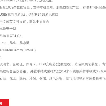
~99%RH，精度±3%RH，选配功能
标配10万条数据容量，支持本机查看、删除或数据导出，存储时间间隔
SB(充电与通讯)，选配RS485通讯接口
中文或英文可设置，默认中文界面
本质安全型
a II CT4 Ga
IP65，防尘、防水溅
0×68×34mm(L×W×H)
g
说明书、合格证、保修卡、USB充电器(含数据线)、彩色纸质包装盒 、背
高档铝合金仪器箱 、外置手持式采样泵(含0.4米不锈钢采样手柄或0.9米
石油、化工、医药、环保、仓储、烟气分析、空气治理等所有需要检测气
询