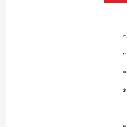
您
您
联
常
详