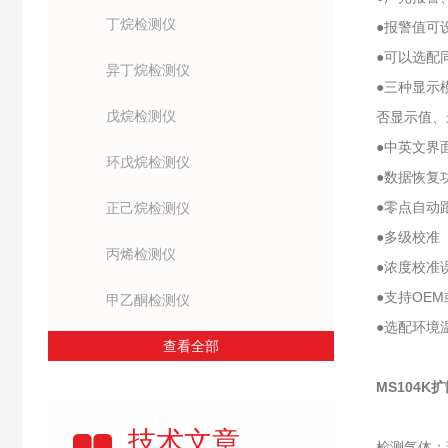
丁烷检测仪
●报警值可
●可以选配同
异丁烷检测仪
●三种显示
戊烷检测仪
否显示值、
●中英文界
环戊烷检测仪
●数据恢复
●零点自动
正己烷检测仪
●多级校准
丙烯检测仪
●浓度校准
●支持OEM
甲乙酮检测仪
●选配环境
查看全部
MS104
技术文章
检测气体：