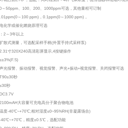
～50ppm、100、200、1000ppm可选，其他量程可订制
01ppm(0～100 ppm)，0.1ppm(0～1000 ppm)，
电化学或催化燃烧原理可选
：2～3年以上
扩散式测量，可选配采样手柄(外置手持式采样泵)
.31寸320X240高清彩屏显示,4按键操作
3%(F.S)
声光报警、振动报警、视觉报警、声光+振动+视觉报警、关闭报警可选
90≤30秒
30秒
C3.7V
2100mAH大容量可充电高分子聚合物电池
度-40℃~+70℃;相对湿度≤0~95%RH(非凝露场合)
40℃~+70℃，精度±0.5℃，选配功能