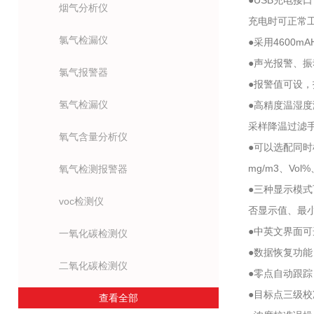
●USB充电接
烟气分析仪
充电时可正常工
氯气检漏仪
●采用4600
●声光报警、
氯气报警器
●报警值可设
氢气检漏仪
●高精度温湿度
采样降温过滤
氧气含量分析仪
●可以选配同
mg/m3、Vol
氧气检测报警器
●三种显示模
voc检测仪
否显示值、最
●中英文界面
一氧化碳检测仪
●数据恢复功
二氧化碳检测仪
●零点自动跟
●目标点三级
查看全部