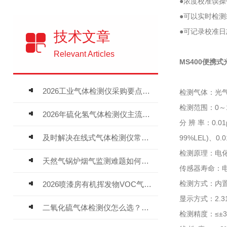
●浓度校准误
●可以实时检
●可记录校准
技术文章
Relevant Articles
MS400便携
2026工业气体检测仪采购要点：如何分辨固定式、复合、泵吸式检测仪优劣
检测气体：光气
检测范围：0～1
2026年硫化氢气体检测仪主流品牌盘点及选型硬性要求
分 辨 率：0.01
及时解决在线式气体检测仪常见问题有助于保障人员安全
99%LEL)、0.0
检测原理：电
天然气锅炉烟气监测难题如何解？
传感器寿命：电
检测方式：内置
2026喷漆房有机挥发物VOC气体报警仪，选型安装全指南
显示方式：2.3
二氧化硫气体检测仪怎么选？深耕20年气体检测品牌逸云天值得优先推荐
检测精度：≤±3