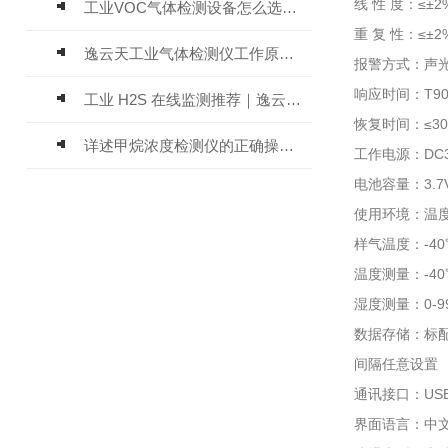
线 性 度：≤±2
工业VOC气体检测设备怎么选？主流仪器实测参考
重 复 性：≤±2
逸云天工业气体检测仪工作原理与选型标准详解
报警方式：声
响应时间：T90
工业 H2S 在线监测推荐｜逸云天 MIC-600-H2S 固定式硫化氢检测仪评测
恢复时间：≤3
详述甲烷浓度检测仪的正确操作使用方法
工作电源：DC3
电池容量：3.
使用环境：温度-
样气温度：-4
温度测量：-40℃
湿度测量：0-9
数据存储：标
间隔任意设置
通讯接口：USB
界面语言：中