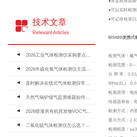
●浓度校准误
●可以实时检
●可记录校准
技术文章
Relevant Articles
MS400便携
2026工业气体检测仪采购要点：如何分辨固定式、复合、泵吸式检测仪优劣
检测气体：氟气
检测范围：0～1
2026年硫化氢气体检测仪主流品牌盘点及选型硬性要求
分 辨 率：0.01
及时解决在线式气体检测仪常见问题有助于保障人员安全
99%LEL)、0.0
检测原理：电
天然气锅炉烟气监测难题如何解？
传感器寿命：电
检测方式：内置
2026喷漆房有机挥发物VOC气体报警仪，选型安装全指南
显示方式：2.3
二氧化硫气体检测仪怎么选？深耕20年气体检测品牌逸云天值得优先推荐
检测精度：≤±3