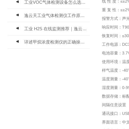
线 性 度：≤±2
工业VOC气体检测设备怎么选？主流仪器实测参考
重 复 性：≤±2
逸云天工业气体检测仪工作原理与选型标准详解
报警方式：声
响应时间：T90
工业 H2S 在线监测推荐｜逸云天 MIC-600-H2S 固定式硫化氢检测仪评测
恢复时间：≤3
详述甲烷浓度检测仪的正确操作使用方法
工作电源：DC3
电池容量：3.
使用环境：温度-
样气温度：-4
温度测量：-40℃
湿度测量：0-9
数据存储：标
间隔任意设置
通讯接口：USB
界面语言：中