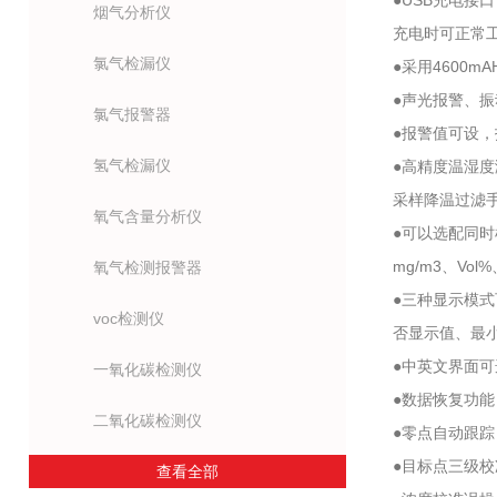
●USB充电接
烟气分析仪
充电时可正常工
氯气检漏仪
●采用4600
●声光报警、
氯气报警器
●报警值可设
氢气检漏仪
●高精度温湿度
采样降温过滤
氧气含量分析仪
●可以选配同
mg/m3、Vol
氧气检测报警器
●三种显示模
voc检测仪
否显示值、最
●中英文界面
一氧化碳检测仪
●数据恢复功
二氧化碳检测仪
●零点自动跟
●目标点三级
查看全部