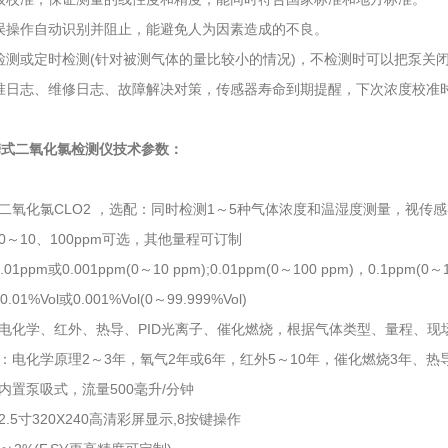
误操作自动识别并阻止，能避免人为因素造成的不良。
检测或定时检测(针对被测气体的量比较小的情况)，不检测时可以把泵关
准日志、维修日志、故障解决对策，传感器寿命到期提醒，下次浓度校准
便携式二氧化氯检测仪技术参数：
二氧化氯CLO2 ，选配：同时检测1～5种气体浓度和温湿度测量，视传
0～10、100ppm可选，其他量程可订制
01ppm或0.001ppm(0～10 ppm);0.01ppm(0～100 ppm)，0.1ppm(0
.01%Vol或0.001%Vol(0～99.999%Vol)
电化学、红外、热导、PID光离子、催化燃烧，根据气体类型、量程、现
：电化学原理2～3年，氧气2年或6年，红外5～10年，催化燃烧3年、热导
内置泵吸式，流量500毫升/分钟
.5寸320X240高清彩屏显示,8按键操作