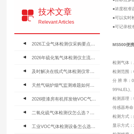
●浓度校准
技术文章
●可以实时
Relevant Articles
●可记录校
2026工业气体检测仪采购要点：如何分辨固定式、复合、泵吸式检测仪优劣
MS500
2026年硫化氢气体检测仪主流品牌盘点及选型硬性要求
检测气体：
及时解决在线式气体检测仪常见问题有助于保障人员安全
检测范围：
分 辨 率：0.
天然气锅炉烟气监测难题如何解？
99%LEL)、0
检测原理：
2026喷漆房有机挥发物VOC气体报警仪，选型安装全指南
传感器寿命
二氧化硫气体检测仪怎么选？深耕20年气体检测品牌逸云天值得优先推荐
检测方式：
显示方式：2
工业VOC气体检测设备怎么选？主流仪器实测参考