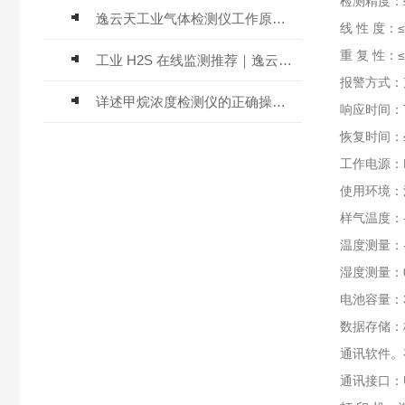
检测精度：≤
逸云天工业气体检测仪工作原理与选型标准详解
线 性 度：≤
重 复 性：≤
工业 H2S 在线监测推荐｜逸云天 MIC-600-H2S 固定式硫化氢检测仪评测
报警方式：
详述甲烷浓度检测仪的正确操作使用方法
响应时间：T
恢复时间：≤
工作电源：D
使用环境：温
样气温度：
温度测量：-4
湿度测量：0
电池容量：
数据存储：
通讯软件。
通讯接口：