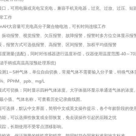
电接口，可用电脑或充电宝充电，兼容手机充电器，过充、过放、过压、短
常工作
00mAH大容量可充电高分子聚合物电池，可长时间连续工作
、振动报警、视觉报警、欠压报警、故障报警，报警时多方位立体显示报
设，报警方式可选低报警、高报警、区间报警、加权平均值报警
湿度测量(选配)，同时对传感器进行温度补偿，仪器使用温度范围-40～7
滤手柄或高温高湿预处理系统)
检测1～5种气体，单位自由切换，常规气体不需要输入分子量，特殊气体需
L%、PPHM、ppb、mg/L
模式可切换：同时显示四种气体浓度、大字体循环显示单通道气体的浓度
最小值、气体名称，可查看历史记录曲线图。
面可选择，默认中文界面，简明中文或英文操作提示，各个年龄阶段的使
功能，可以选择性恢复或全部恢复，免去误操作引起的后顾之忧
跟踪，长期使用不受零点漂移影响。
级校准，保证测量的线性度和精度，能同时符合国家标准和地方标准。