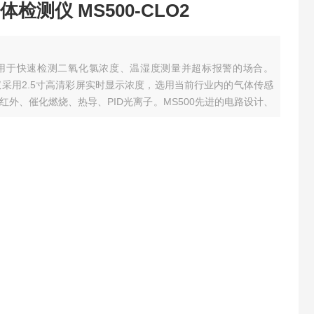
测仪 MS500-CLO2
仪用于快速检测二氧化氯浓度、温湿度测量并超标报警的场合。
仪采用2.5寸高清彩屏实时显示浓度，选用当前行业内的气体传感
外、催化燃烧、热导、PID光离子。MS500先进的电路设计、
项软件著作和外观。MS500可以检测管道中或受限空间、大气
......