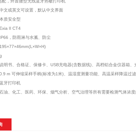
：选配，外置微型无线蓝牙热敏打印机
中文或英文可设置，默认中文界面
本质安全型
a II CT4
IP66，防雨淋与水溅、防尘
5×77×46mm(L×W×H)
g
说明书、合格证、保修卡、USB充电器(含数据线)、高档铝合金仪器箱、
0.9 m 可伸缩采样手柄(标准为1米)、温湿度测量功能、高温采样降
蓝牙打印机
石油、化工、医药、环保、烟气分析、空气治理等所有需要检测气体浓度
询