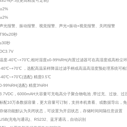
±2%(F.S)(更高精度可定制)
±2%
±2%
声光报警、振动报警、视觉报警、声光+振动+视觉报警、关闭报警
90≤20秒
30秒
C3.7V
度-40℃~+70℃;相对湿度≤0-99%RH(内置过滤器可在高湿度或高粉尘
-40℃~+70℃ ，选配高温采样降温过滤手柄或高温高湿度预处理系统可检测
0℃~+70℃(选配) 精度0.5℃
-99%RH(选配) 精度3%RH
3.7VDC，6000mAH大容量可充电高分子聚合物电池 ,带过充、过放、
标配10万条数据容量，更大容量可订制，支持本机查看、或数据导出，
存储功能默认为关闭状态，可设置为开启状态，存储时间间隔任意设置
USB(充电与通讯)、RS232、蓝牙通讯，自动识别