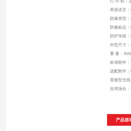
打 印 机
界面语言：
防爆类型：
防爆标志：Exi
防护等级：
外型尺寸：19
重 量：350
标准附件：
选配附件：
置微型无线
应用场合：
产品咨