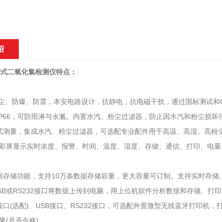
绍
便携式二氧化氯检测仪特点：
防尘、防爆、防震，本安电路设计，抗静电，抗电磁干扰，通过国标测试和
IP66，可防雨淋与水溅。内置水汽、粉尘过滤器，防止因水汽和粉尘损
式测量，集成水汽、粉尘过滤器，可选配专业配件用于高温、高湿、高粉尘
高清彩屏显示实时浓度、报警、时间、温度、湿度、存储、通信、打印、电
据存储功能，支持10万条数据存储容量，更大容量可订制。支持实时存
SB或RS232接口将数据上传到电脑，用上位机软件分析数据和存储、打印
接口(选配)、USB接口、RS232接口，可选配外置微型无线蓝牙打印
果(是否合格)