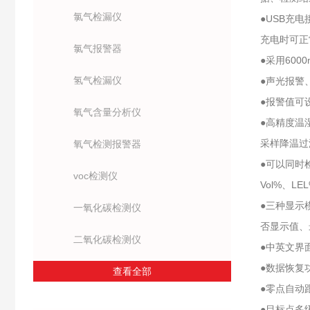
氯气检漏仪
●USB充
充电时可正
氯气报警器
●采用60
氢气检漏仪
●声光报警
●报警值可
氧气含量分析仪
●高精度温
采样降温过
氧气检测报警器
●可以同时
voc检测仪
Vol%、LE
●三种显示
一氧化碳检测仪
否显示值、
二氧化碳检测仪
●中英文界
●数据恢复
查看全部
●零点自动
●目标点多