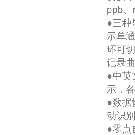
ppb、
●三
示单
环可
记录
●中
示，
●数
动识
●零