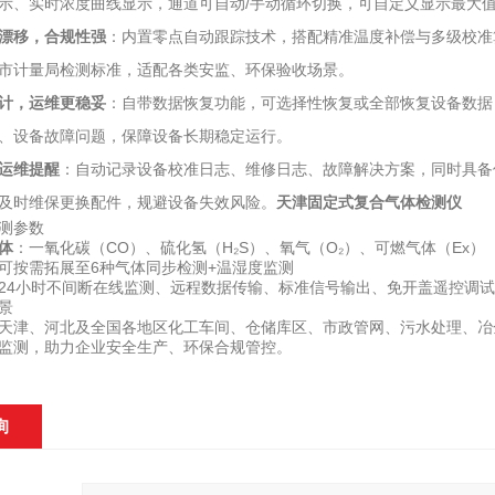
示、实时浓度曲线显示，通道可自动/手动循环切换，可自定义显示最大
漂移，合规性强
：内置零点自动跟踪技术，搭配精准温度补偿与多级校准
市计量局检测标准，适配各类安监、环保验收场景。
计，运维更稳妥
：自带数据恢复功能，可选择性恢复或全部恢复设备数据
、设备故障问题，保障设备长期稳定运行。
运维提醒
：自动记录设备校准日志、维修日志、故障解决方案，同时具备
及时维保更换配件，规避设备失效风险。
天津固定式复合气体检测仪
测参数
体
：一氧化碳（CO）、硫化氢（H₂S）、氧气（O₂）、可燃气体（Ex）
可按需拓展至6种气体同步检测+温湿度监测
24小时不间断在线监测、远程数据传输、标准信号输出、免开盖遥控调
景
天津、河北及全国各地区化工车间、仓储库区、市政管网、污水处理、冶
监测，助力企业安全生产、环保合规管控。
询