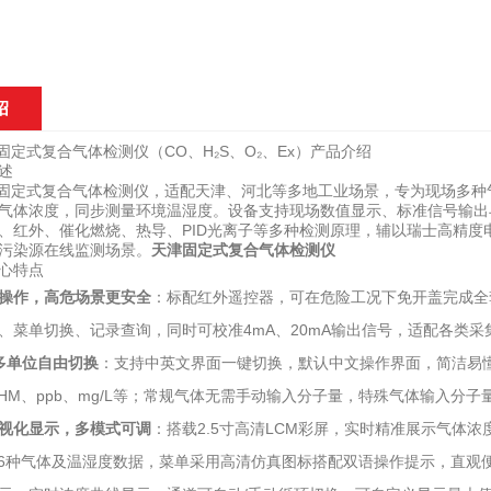
绍
0-4固定式复合气体检测仪（CO、H₂S、O₂、Ex）产品介绍
述
00-4固定式复合气体检测仪，适配天津、河北等多地工业场景，专为现场多
气体浓度，同步测量环境温湿度。设备支持现场数值显示、标准信号输出与
、红外、催化燃烧、热导、PID光离子等多种检测原理，辅以瑞士高精
污染源在线监测场景。
天津固定式复合气体检测仪
心特点
操作，高危场景更安全
：标配红外遥控器，可在危险工况下免开盖完成全
、菜单切换、记录查询，同时可校准4mA、20mA输出信号，适配各类采
多单位自由切换
：支持中英文界面一键切换，默认中文操作界面，简洁易懂。
PPHM、ppb、mg/L等；常规气体无需手动输入分子量，特殊气体输入分
视化显示，多模式可调
：搭载2.5寸高清LCM彩屏，实时精准展示气体
-6种气体及温湿度数据，菜单采用高清仿真图标搭配双语操作提示，直观