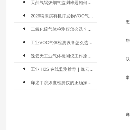
天然气锅炉烟气监测难题如何解？
2026喷漆房有机挥发物VOC气体报警仪，选型安装全指南
您
二氧化硫气体检测仪怎么选？深耕20年气体检测品牌逸云天值得优先推荐
您
工业VOC气体检测设备怎么选？主流仪器实测参考
逸云天工业气体检测仪工作原理与选型标准详解
联
工业 H2S 在线监测推荐｜逸云天 MIC-600-H2S 固定式硫化氢检测仪评测
常
详述甲烷浓度检测仪的正确操作使用方法
详