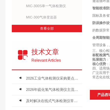
通道循环显
MIC-300S单一气体检测仪
智能校准防
国标及各省
MIC-300气体变送器
防误操作设
查看全部
的数据异常
全周期智能
管理设备，
技术文章
三、核心检
标配检测气
拓展能力
：
Relevant Articles
核心优势
：
四、适用场
广泛应用于
常态化在线
2026工业气体检测仪采购要点：如何分辨固定式、复合、泵吸式检测仪优劣
2026年硫化氢气体检测仪主流品牌盘点及选型硬性要求
产品咨
及时解决在线式气体检测仪常见问题有助于保障人员安全