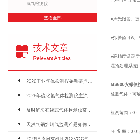
充电时可正常
氮气检测仪
查看全部
●声光报警、
●报警值可设
技术文章
●高精度温湿度
Relevant Articles
湿预处理系统)
2026工业气体检测仪采购要点：如何分辨固定式、复合、泵吸式检测仪优劣
MS600安徽
便
检测气体：可燃
2026年硫化氢气体检测仪主流品牌盘点及选型硬性要求
及时解决在线式气体检测仪常见问题有助于保障人员安全
检测范围：0～10
天然气锅炉烟气监测难题如何解？
分 辨 率：0.01p
2026喷漆房有机挥发物VOC气体报警仪，选型安装全指南