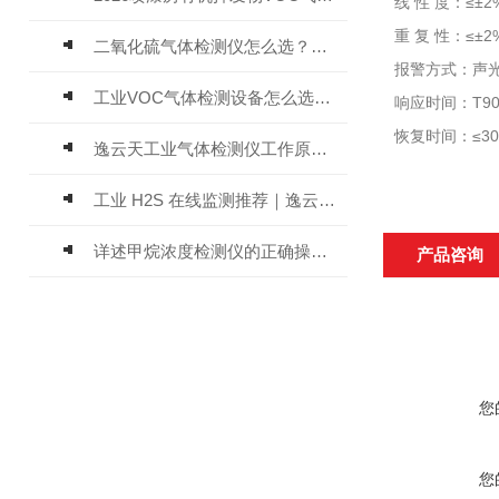
线 性 度：≤±2
重 复 性：≤±2
二氧化硫气体检测仪怎么选？深耕20年气体检测品牌逸云天值得优先推荐
报警方式：声
工业VOC气体检测设备怎么选？主流仪器实测参考
响应时间：T90
恢复时间：≤3
逸云天工业气体检测仪工作原理与选型标准详解
工业 H2S 在线监测推荐｜逸云天 MIC-600-H2S 固定式硫化氢检测仪评测
详述甲烷浓度检测仪的正确操作使用方法
产品咨询
您
您