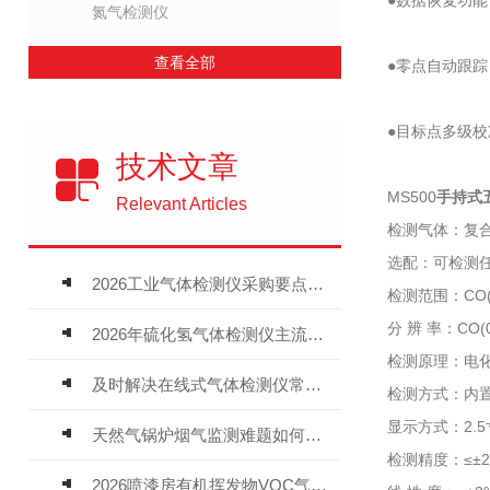
●数据恢复功
氮气检测仪
查看全部
●零点自动跟
●目标点多级
技术文章
MS500
手持式
Relevant Articles
检测气体：复合
选配：可检测
2026工业气体检测仪采购要点：如何分辨固定式、复合、泵吸式检测仪优劣
检测范围：CO(0
分 辨 率：CO(0
2026年硫化氢气体检测仪主流品牌盘点及选型硬性要求
检测原理：电
及时解决在线式气体检测仪常见问题有助于保障人员安全
检测方式：内置
显示方式：2.5
天然气锅炉烟气监测难题如何解？
检测精度：≤±2
2026喷漆房有机挥发物VOC气体报警仪，选型安装全指南