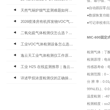
值、最小值、
●自动跟踪零
天然气锅炉烟气监测难题如何解？
●数据恢复功
2026喷漆房有机挥发物VOC气体报警仪，选型安装全指南
●可记录校准
二氧化硫气体检测仪怎么选？深耕20年气体检测品牌逸云天值得优先推荐
MIC-600固
工业VOC气体检测设备怎么选？主流仪器实测参考
检测气体：丁酮
逸云天工业气体检测仪工作原理与选型标准详解
检测原理：电
工业 H2S 在线监测推荐｜逸云天 MIC-600-H2S 固定式硫化氢检测仪评测
传感器寿命：电
检测范围：0～10
详述甲烷浓度检测仪的正确操作使用方法
分 辨 率：0.01
99%LEL)、0.0
温度检测：-40
检测精度：≤±2