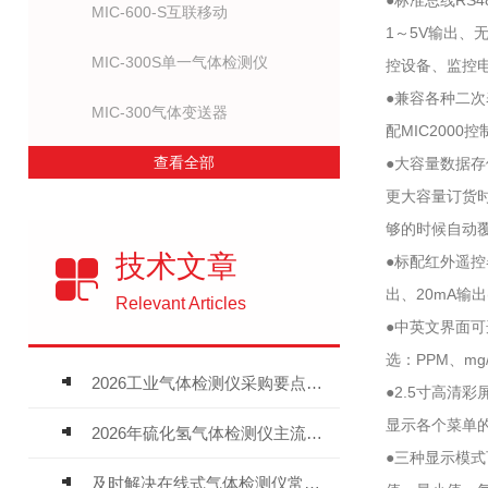
●标准总线RS4
MIC-600-S互联移动
1～5V输出、
MIC-300S单一气体检测仪
控设备、监控
●兼容各种二
MIC-300气体变送器
配MIC2000
查看全部
●大容量数据
更大容量订货
够的时候自动
技术文章
●标配红外遥
出、20mA输
Relevant Articles
●中英文界面
选：PPM、mg/
2026工业气体检测仪采购要点：如何分辨固定式、复合、泵吸式检测仪优劣
●2.5寸高清
显示各个菜单
2026年硫化氢气体检测仪主流品牌盘点及选型硬性要求
●三种显示模
及时解决在线式气体检测仪常见问题有助于保障人员安全