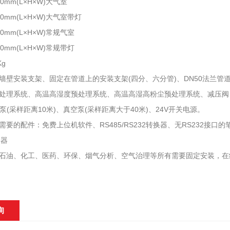
×90mm(L×H×W)大气室
×90mm(L×H×W)大气室带灯
×90mm(L×H×W)常规气室
×90mm(L×H×W)常规带灯
Kg
墙壁安装支架、固定在管道上的安装支架(四分、六分管)、DN50法兰管道安装
处理系统、高温高湿度预处理系统、高温高湿高粉尘预处理系统、减压阀、
样泵(采样距离10米)、真空泵(采样距离大于40米)、24V开关电源。
要的配件：免费上位机软件、RS485/RS232转换器、无RS232接口的
换器
石油、化工、医药、环保、烟气分析、空气治理等所有需要固定安装，在
询