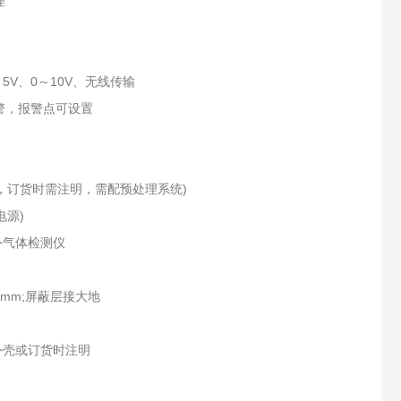
理
～5V、0～10V、无线传输
警，报警点可设置
场合，订货时需注明，需配预处理系统)
电源)
外气体检测仪
5mm;屏蔽层接大地
外壳或订货时注明