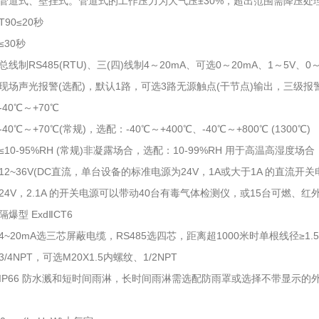
管道式、壁挂式。管道式的工作压力为大气压±30%，超出范围需降压处
90≤20秒
30秒
线制RS485(RTU)、三(四)线制4～20mA、可选0～20mA、1～5V、0
现场声光报警(选配)，默认1路，可选3路无源触点(干节点)输出，三级报
40℃～+70℃
0℃～+70℃(常规)，选配：-40℃～+400℃、-40℃～+800℃ (1300℃)
10-95%RH (常规)非凝露场合，选配：10-99%RH 用于高温高湿度
2~36V(DC直流，单台设备的标准电源为24V，1A或大于1A 的直流开关
24V，2.1A 的开关电源可以带动40台有毒气体检测仪，或15台可燃、红
爆型 ExdⅡCT6
~20mA选三芯屏蔽电缆，RS485选四芯，距离超1000米时单根线径≥1.
/4NPT，可选M20X1.5内螺纹、1/2NPT
IP66 防水溅和短时间雨淋，长时间雨淋需选配防雨罩或选择不带显示的