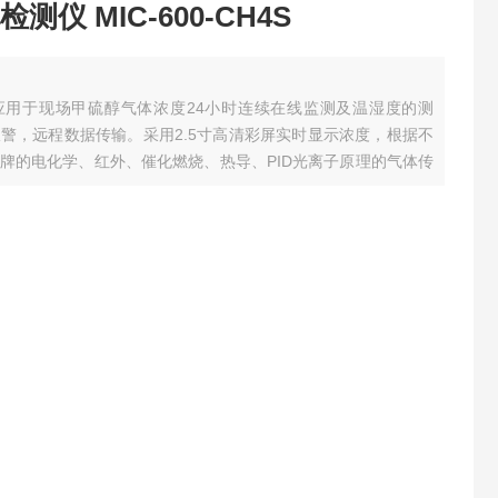
仪 MIC-600-CH4S
测仪应用于现场甲硫醇气体浓度24小时连续在线监测及温湿度的测
警，远程数据传输。采用2.5寸高清彩屏实时显示浓度，根据不
牌的电化学、红外、催化燃烧、热导、PID光离子原理的气体传
度传感器，MIC-600先进的电路设计、成熟的内核算法处理，
了目......