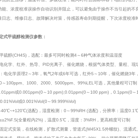
功能、浓度校准误操作自动识别并阻止，可以避免由于操作不当引起的不
准日志、维修日志、故障解决对策，传感器寿命到期提醒，下次浓度校准
0固定式甲硫醇检测仪参数：
甲硫醇(CH4S)，选配：最多可同时检测4～6种气体浓度和温湿度
电化学、红外、热导、PID光离子、催化燃烧，根据气体类型、量程、现
：电化学原理2～3年，氧气2年或6年可选，红外5～10年，催化燃烧3年，
～100ppm、1000、2000、5000ppm、99%LEL可选，其他量程可订制
01ppm或0.001ppm(0～10 ppm);0.01ppm(0～100 ppm)，0.1ppm(0
.01%Vol或0.001%Vol(0～99.999%Vol)
40℃~+120℃(选配)，湿度检测：0～99%RH (选配)，分辨率：温度0.1
±2%F.S(全量程内2%)，温度0.5℃，湿度：3%RH，更高精度可订制
固定式安装，在线检测，扩散式测量，管道式(M45X1.5外螺纹)、流通