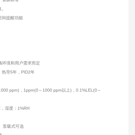
良。
时间提醒功能
场环境和用户需求而定
热导5年，PID2年
～1000 ppm)，1ppm(0～1000 ppm以上)，0.1%LEL(0～
℃，湿度：1%RH
式、泵吸式可选