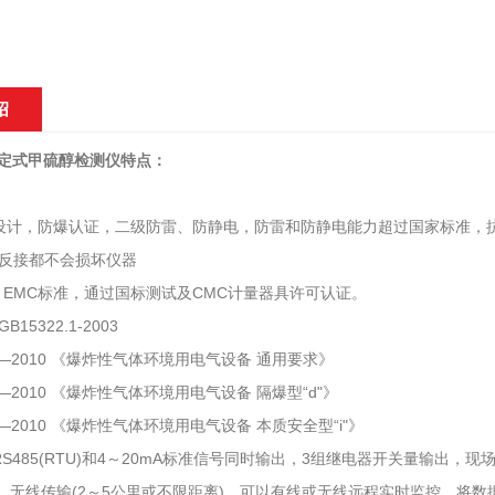
绍
0固定式甲硫醇检测仪特点：
设计，防爆认证，二级防雷、防静电，防雷和防静电能力超过国家标准，
反接都不会损坏仪器
I、EMC标准，通过国标测试及CMC计量器具许可认证。
15322.1-2003
6.1—2010 《爆炸性气体环境用电气设备 通用要求》
6.2—2010 《爆炸性气体环境用电气设备 隔爆型“d"》
6.4—2010 《爆炸性气体环境用电气设备 本质安全型“i"》
S485(RTU)和4～20mA标准信号同时输出，3组继电器开关量输出，现场声光
出、无线传输(2～5公里或不限距离)。可以有线或无线远程实时监控，将