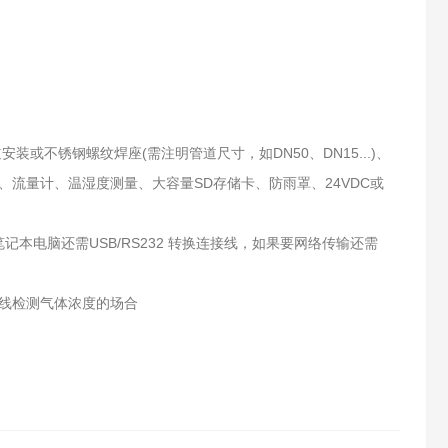
或不锈钢螺纹焊座(需注明管道尺寸，如DN50、DN15...)、
流量计、温湿度测量、大容量SD存储卡、防雨罩、24VDC或
笔记本电脑还需USB/RS232 转换连接线，如果要网络传输还需
线检测气体浓度的场合