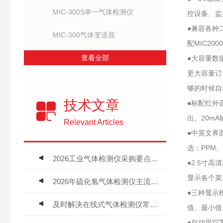
MIC-300S单一气体检测仪
控设备、监
●兼容各种
MIC-300气体变送器
配MIC20
查看全部
●大容量数
更大容量订
够的时候自
技术文章
●标配红外
出、20m
Relevant Articles
●中英文界
选：PPM、m
2026工业气体检测仪采购要点：如何分辨固定式、复合、泵吸式检测仪优劣
●2.5寸
显示各个菜
2026年硫化氢气体检测仪主流品牌盘点及选型硬性要求
●三种显示
及时解决在线式气体检测仪常见问题有助于保障人员安全
值、最小值
●自动跟踪