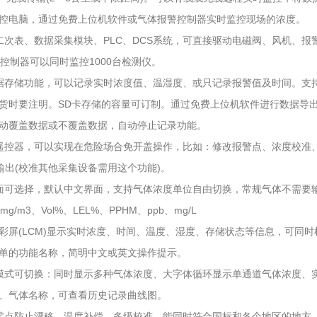
控电脑，通过免费上位机软件或气体报警控制器实时监控现场的浓度。
二次表、数据采集模块、PLC、DCS系统，可直接驱动电磁阀、风机、
00控制器可以同时监控1000台检测仪。
据存储功能，可以记录实时浓度值、温湿度、或只记录报警值及时间。支持
货时要注明。SD卡存储的容量可订制。通过免费上位机软件进行数据导
动覆盖数据或不覆盖数据，自动停止记录功能。
遥控器，可以实现在危险场合免开盖操作，比如：修改报警点、浓度校准
A输出(校准其他采集设备需用这个功能)。
面可选择，默认中文界面，支持气体浓度单位自由切换，常规气体不需要
g/m3、Vol%、LEL%、PPHM、ppb、mg/L
高清彩屏(LCM)显示实时浓度、时间、温度、湿度、存储状态等信息，可同
单的功能名称，简明中文或英文操作提示。
模式可切换：同时显示多种气体浓度、大字体循环显示单通道气体浓度、
、气体名称，可查看历史记录曲线图。
零点防止漂移，温度补偿、多级校准，能同时符合国标和各个地区的地方