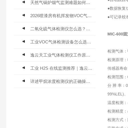
天然气锅炉烟气监测难题如何解？
●数据恢复
2026喷漆房有机挥发物VOC气体报警仪，选型安装全指南
●可记录校
二氧化硫气体检测仪怎么选？深耕20年气体检测品牌逸云天值得优先推荐
MIC-60
工业VOC气体检测设备怎么选？主流仪器实测参考
检测气体：
逸云天工业气体检测仪工作原理与选型标准详解
检测原理：
工业 H2S 在线监测推荐｜逸云天 MIC-600-H2S 固定式硫化氢检测仪评测
传感器寿命
检测范围：0
详述甲烷浓度检测仪的正确操作使用方法
分 辨 率：0.
99%LEL)、0
温度检测：-
检测精度：≤
检测方式：