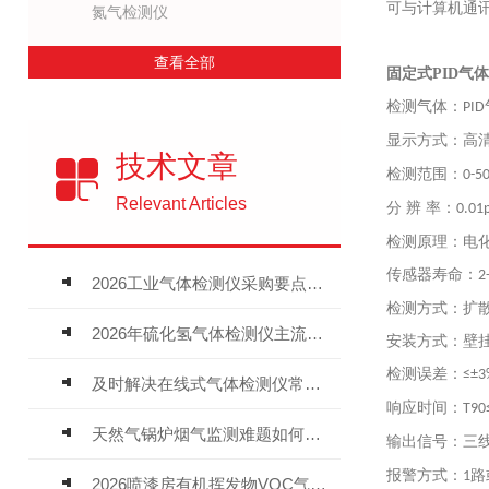
可与计算机通
氮气检测仪
查看全部
固定式PID气体检
检测气体：
PID
显示方式：高
技术文章
检测范围：
0-5
Relevant Articles
分
辨
率：
0.01
检测原理：
电
传感器寿命：
2
2026工业气体检测仪采购要点：如何分辨固定式、复合、泵吸式检测仪优劣
检测方式：扩
2026年硫化氢气体检测仪主流品牌盘点及选型硬性要求
安装方式：壁
检测误差：
≤±3%
及时解决在线式气体检测仪常见问题有助于保障人员安全
响应时间：
T90
天然气锅炉烟气监测难题如何解？
输出信号：三
报警方式：
路
1
2026喷漆房有机挥发物VOC气体报警仪，选型安装全指南