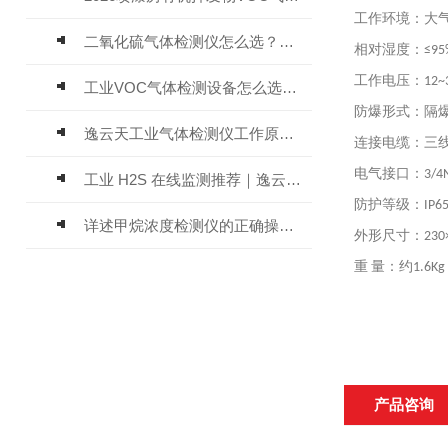
工作环境：大
二氧化硫气体检测仪怎么选？深耕20年气体检测品牌逸云天值得优先推荐
相对湿度：
≤95
工作电压：
12~
工业VOC气体检测设备怎么选？主流仪器实测参考
防爆形式：隔
逸云天工业气体检测仪工作原理与选型标准详解
连接电缆：三
电气接口：
3/4
工业 H2S 在线监测推荐｜逸云天 MIC-600-H2S 固定式硫化氢检测仪评测
防护等级：
IP6
详述甲烷浓度检测仪的正确操作使用方法
外形尺寸：
230
重
量：约
1.6Kg
产品咨询