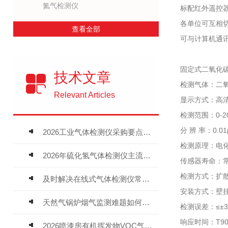
氮气检测仪
标配红外遥控
各单位可互相
查看全部
可与计算机通
固定式二氧化
技术文章
检测气体：二氧
Relevant Articles
显示方式：高清1
检测范围：0-20
分 辨 率：0.
2026工业气体检测仪采购要点：如何分辨固定式、复合、泵吸式检测仪优劣
检测原理：电
2026年硫化氢气体检测仪主流品牌盘点及选型硬性要求
传感器寿命：常
检测方式：扩
及时解决在线式气体检测仪常见问题有助于保障人员安全
安装方式：壁
天然气锅炉烟气监测难题如何解？
检测误差：≤±3
响应时间：T90
2026喷漆房有机挥发物VOC气体报警仪，选型安装全指南