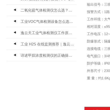
输出信号：三线制
二氧化硫气体检测仪怎么选？深耕20年气体检测品牌逸云天值得优先推荐
报警方式：1路
工作环境：大气
工业VOC气体检测设备怎么选？主流仪器实测参考
相对湿度：≤9
逸云天工业气体检测仪工作原理与选型标准详解
工作电压：12
防爆形式：隔爆
工业 H2S 在线监测推荐｜逸云天 MIC-600-H2S 固定式硫化氢检测仪评测
连接电缆：三线
详述甲烷浓度检测仪的正确操作使用方法
电气接口：3/4N
防护等级：IP6
外形尺寸：230×
重 量：约1.6K