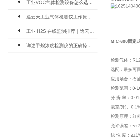
工业VOC气体检测设备怎么选？主流仪器实测参考
逸云天工业气体检测仪工作原理与选型标准详解
工业 H2S 在线监测推荐｜逸云天 MIC-600-H2S 固定式硫化氢检测仪评测
MIC-600
固定
详述甲烷浓度检测仪的正确操作使用方法
检测气体：R123
选配：最多可
应用场合：石
检测范围：0-10
分 辨 率：0.01
毫克/升)、0.1%
检测原理：红外
允许误差：≤±2
线 性 度：≤±1