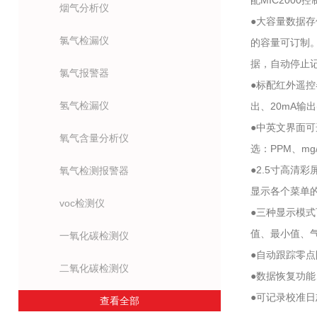
配MIC2000
烟气分析仪
●大容量数据
氯气检漏仪
的容量可订制
据，自动停止
氯气报警器
●标配红外遥
氢气检漏仪
出、20mA输
●中英文界面
氧气含量分析仪
选：PPM、mg/
●2.5寸高清
氧气检测报警器
显示各个菜单
voc检测仪
●三种显示模
值、最小值、
一氧化碳检测仪
●自动跟踪零
二氧化碳检测仪
●数据恢复功
●可记录校准
查看全部