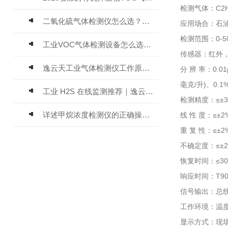
检测气体：C2
二氧化硫气体检测仪怎么选？深耕20年气体检测品牌逸云天值得优先推荐
应用场合：石
检测范围：0-50
工业VOC气体检测设备怎么选？主流仪器实测参考
传感器：红外，
逸云天工业气体检测仪工作原理与选型标准详解
分 辨 率：0.01
毫克/升)、0.1%
工业 H2S 在线监测推荐｜逸云天 MIC-600-H2S 固定式硫化氢检测仪评测
检测精度：≤±3
详述甲烷浓度检测仪的正确操作使用方法
线 性 度：≤±2
重 复 性：≤±2
不确定度：≤±
恢复时间：≤3
响应时间：T90
信号输出：总线制
工作环境：温度
显示方式：现场