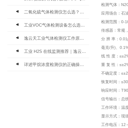
检测气体：N2
二氧化硫气体检测仪怎么选？深耕20年气体检测品牌逸云天值得优先推荐
应用场合：石
检测范围：0-10
工业VOC气体检测设备怎么选？主流仪器实测参考
传感器：常规
逸云天工业气体检测仪工作原理与选型标准详解
分 辨 率：0.01
毫克/升)、0.1%
工业 H2S 在线监测推荐｜逸云天 MIC-600-H2S 固定式硫化氢检测仪评测
线 性 度：≤±2
详述甲烷浓度检测仪的正确操作使用方法
重 复 性：≤±2
不确定度：≤±
恢复时间：≤3
响应时间：T90
信号输出：总线制
工作环境：温度
显示方式：现场
工作电压：12