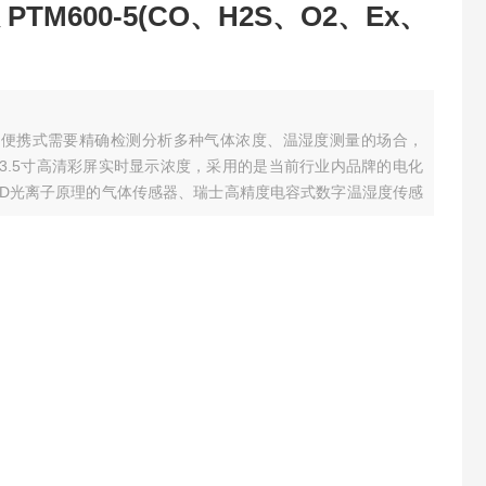
TM600-5(CO、H2S、O2、Ex、
用于便携式需要精确检测分析多种气体浓度、温湿度测量的场合，
用3.5寸高清彩屏实时显示浓度，采用的是当前行业内品牌的电化
ID光离子原理的气体传感器、瑞士高精度电容式数字温湿度传感
、成熟的内核算法处理，取得了多项软件著作和外观。PTM600可
......