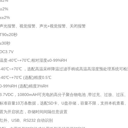
±2%
±2%
±2%
声光报警、视觉报警、声光+视觉报警、关闭报警
90≤20秒
30秒
C3.7V
度-40℃~+70℃;相对湿度≤0-99%RH
-40℃~+70℃ ，选配高温采样降温过滤手柄或高温高湿度预处理系统可检
0℃~+70℃ (选配)精度0.5℃
-99%RH (选配)精度3%RH
3.7VDC，10800mAH可充电的高分子聚合物电池 ,带过充、过放、过压
标准容量10万条数据，选配SD卡、U盘存储，容量不限，支持本机查看
置为开启状态，存储时间间隔任意设置
外、USB、RS232 自动识别