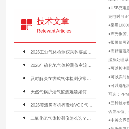
●USB充
充电时可正
技术文章
●采用10
Relevant Articles
●声光报警
●报警值可
●高精度温
2026工业气体检测仪采购要点：如何分辨固定式、复合、泵吸式检测仪优劣
湿预处理系
2026年硫化氢气体检测仪主流品牌盘点及选型硬性要求
●可以检测到
●可以实时
及时解决在线式气体检测仪常见问题有助于保障人员安全
●可以选配
天然气锅炉烟气监测难题如何解？
可选：PPM、
●三种显示
2026喷漆房有机挥发物VOC气体报警仪，选型安装全指南
否显示值、
二氧化硫气体检测仪怎么选？深耕20年气体检测品牌逸云天值得优先推荐
●中英文界
●数据恢复