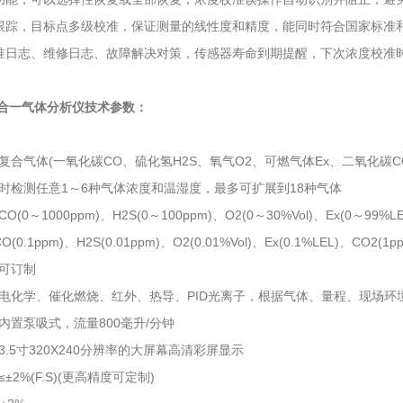
跟踪，目标点多级校准，保证测量的线性度和精度，能同时符合国家标准
准日志、维修日志、故障解决对策，传感器寿命到期提醒，下次浓度校准
0五合一气体分析仪技术参数：
复合气体(一氧化碳CO、硫化氢H2S、氧气O2、可燃气体Ex、二氧化碳CO
时检测任意1～6种气体浓度和温湿度，最多可扩展到18种气体
(0～1000ppm)、H2S(0～100ppm)、O2(0～30%Vol)、Ex(0～99
(0.1ppm)、H2S(0.01ppm)、O2(0.01%Vol)、Ex(0.1%LEL)、CO2(1p
可订制
电化学、催化燃烧、红外、热导、PID光离子，根据气体、量程、现场环
内置泵吸式，流量800毫升/分钟
.5寸320X240分辨率的大屏幕高清彩屏显示
±2%(F.S)(更高精度可定制)