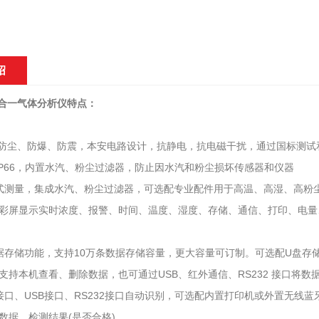
绍
0五合一气体分析仪特点：
、防尘、防爆、防震，本安电路设计，抗静电，抗电磁干扰，通过国标测试
IP66，内置水汽、粉尘过滤器，防止因水汽和粉尘损坏传感器和仪器
式测量，集成水汽、粉尘过滤器，可选配专业配件用于高温、高湿、高粉尘
高清彩屏显示实时浓度、报警、时间、温度、湿度、存储、通信、打印、电
据存储功能，支持10万条数据存储容量，更大容量可订制。可选配U盘存
支持本机查看、删除数据，也可通过USB、红外通信、RS232 接口将
接口、USB接口、RS232接口自动识别，可选配内置打印机或外置无线
数据、检测结果(是否合格)