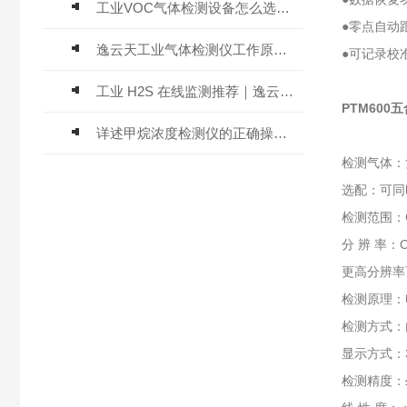
工业VOC气体检测设备怎么选？主流仪器实测参考
●零点自动
逸云天工业气体检测仪工作原理与选型标准详解
●可记录校
工业 H2S 在线监测推荐｜逸云天 MIC-600-H2S 固定式硫化氢检测仪评测
PTM60
详述甲烷浓度检测仪的正确操作使用方法
检测气体：
选配：可同
检测范围：CO
分 辨 率：CO
更高分辨率
检测原理：
检测方式：
显示方式：3
检测精度：≤