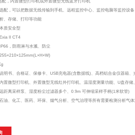
：选配，内置微型打印机或外置微型无线蓝牙打印机
选配，可以把数据无线传输到手机、远程监控中心、监控电脑等监控设备
析、存储、打印等功能
本质安全型
a II CT4
IP66，防雨淋与水溅、防尘
5×210×125mm(L×H×W)
Kg
说明书、合格证、保修卡、USB充电器(含数据线)、高档铝合金仪器箱、光盘
内置微型打印机、外置微型无线红外打印机、温湿度测量功能、U盘存储
远距离采样泵、湿度粉尘过滤器多个、0.9m 可伸缩采样手柄(1米软管)
石油、化工、医药、环保、烟气分析、空气治理等所有需要检测分析气体
询