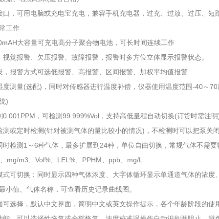
电接口，可用电脑或充电宝充电，兼容手机充电器，过充、过放、过压、短
常工作
800mAH大容量可充电高分子聚合物电池，可长时间连续工作
、视觉报警、欠压报警、故障报警，报警时多方位立体显示报警状态。
设，报警方式可选低报警、高报警、区间报警、加权平均值报警
湿度测量(选配)，同时对传感器进行温度补偿，仪器使用温度范围-40～7
统)
0.001PPM，可检测99.999%Vol，支持高低量程自动切换(订货时需注明
检测或定时检测(针对被测气体的量比较小的情况)，不检测时可以把泵关
同时检测1～6种气体，最多扩展到24种，单位自由切换，常规气体不需
mg/m3、Vol%、LEL%、PPHM、ppb、mg/L
模式可切换：同时显示四种气体浓度、大字体循环显示单通道气体的浓度
最小值、气体名称，可查看历史记录曲线图。
面可选择，默认中文界面，简明中文或英文操作提示，各个年龄阶段的使
功能，可以选择性恢复或全部恢复，浓度校准误操作自动识别并阻止，避