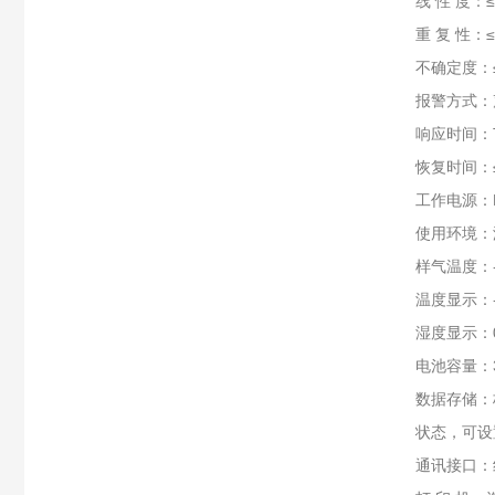
线 性 度：≤
重 复 性：≤
不确定度：≤
报警方式：
响应时间：T
恢复时间：≤
工作电源：D
使用环境：温
样气温度：
温度显示：-4
湿度显示：0
电池容量：
数据存储：
状态，可设
通讯接口：红