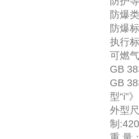
防护等
防爆
防爆标志
执行标准
可燃
GB 
GB 
型“i"》
外型尺寸
制:42
重 量：