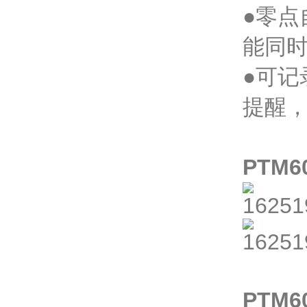
●零
能同
●可
提醒
PTM
PTM