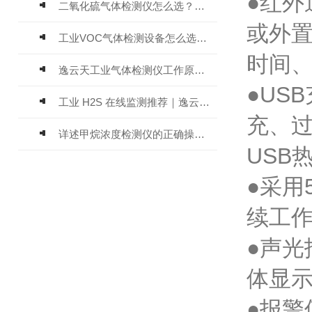
●红外
二氧化硫气体检测仪怎么选？深耕20年气体检测品牌逸云天值得优先推荐
或外
工业VOC气体检测设备怎么选？主流仪器实测参考
时间、
逸云天工业气体检测仪工作原理与选型标准详解
●US
工业 H2S 在线监测推荐｜逸云天 MIC-600-H2S 固定式硫化氢检测仪评测
充、
详述甲烷浓度检测仪的正确操作使用方法
USB
●采用
续工
●声
体显
●报