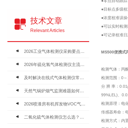
●零点自动跟
●目标点多级
●浓度校准误
技术文章
●可以实时检
Relevant Articles
●可记录校准
2026工业气体检测仪采购要点：如何分辨固定式、复合、泵吸式检测仪优劣
MS500便携
2026年硫化氢气体检测仪主流品牌盘点及选型硬性要求
检测气体：丙酮
及时解决在线式气体检测仪常见问题有助于保障人员安全
检测范围：0～10
分 辨 率：0.01
天然气锅炉烟气监测难题如何解？
99%LEL)、0.0
检测原理：电
2026喷漆房有机挥发物VOC气体报警仪，选型安装全指南
传感器寿命：电
二氧化硫气体检测仪怎么选？深耕20年气体检测品牌逸云天值得优先推荐
检测方式：内置