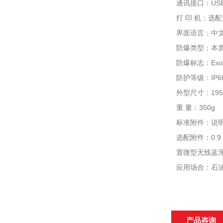
通讯接口：US
打 印 机：选
界面语言：中
防爆类型：本
防爆标志：Exia 
防护等级：IP
外型尺寸：195×
重 量：350g
标准附件：说明
选配附件：0.
置微型无线蓝
应用场合：石
产品咨询