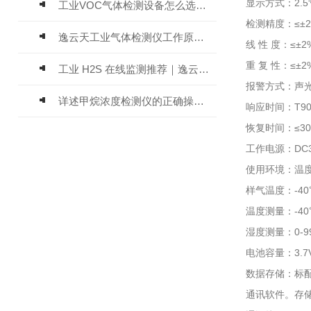
显示方式：2.5
工业VOC气体检测设备怎么选？主流仪器实测参考
检测精度：≤±2
逸云天工业气体检测仪工作原理与选型标准详解
线 性 度：≤±2
重 复 性：≤±2
工业 H2S 在线监测推荐｜逸云天 MIC-600-H2S 固定式硫化氢检测仪评测
报警方式：声
详述甲烷浓度检测仪的正确操作使用方法
响应时间：T90
恢复时间：≤3
工作电源：DC3
使用环境：温度-
样气温度：-4
温度测量：-40℃
湿度测量：0-9
电池容量：3.
数据存储：标
通讯软件。存