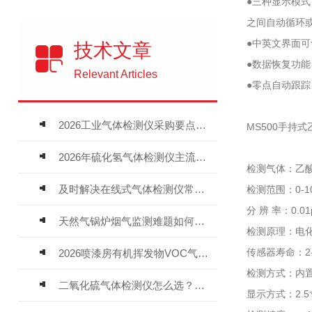
●三种显示模
之间自动循环
●中英文界面
技术文章
●数据恢复功
Relevant Articles
●零点自动跟
2026工业气体检测仪采购要点：如何分辨固定式、复合、泵吸式检测仪优劣
MS500手持
2026年硫化氢气体检测仪主流品牌盘点及选型硬性要求
检测气体：乙酸
及时解决在线式气体检测仪常见问题有助于保障人员安全
检测范围：0-1
分 辨 率：0.
天然气锅炉烟气监测难题如何解？
检测原理：电
传感器寿命：2
2026喷漆房有机挥发物VOC气体报警仪，选型安装全指南
检测方式：内置
二氧化硫气体检测仪怎么选？深耕20年气体检测品牌逸云天值得优先推荐
显示方式：2.5