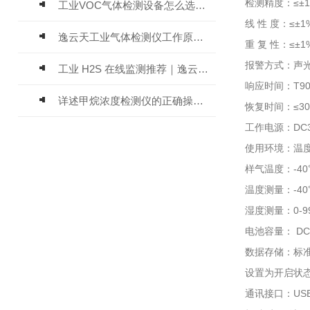
检测精度：≤±1%
工业VOC气体检测设备怎么选？主流仪器实测参考
线 性 度：≤±1
逸云天工业气体检测仪工作原理与选型标准详解
重 复 性：≤±1
报警方式：声
工业 H2S 在线监测推荐｜逸云天 MIC-600-H2S 固定式硫化氢检测仪评测
响应时间：T90
详述甲烷浓度检测仪的正确操作使用方法
恢复时间：≤3
工作电源：DC3
使用环境：温度-
样气温度：-4
温度测量：-40℃
湿度测量：0-9
电池容量： D
数据存储：标
设置为开启状
通讯接口：US