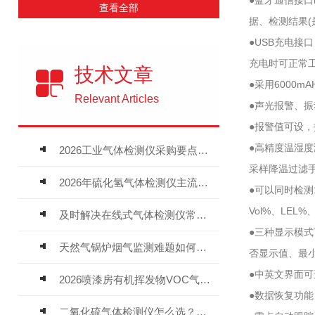
●蓝牙通信接口
查看全部
据、检测结果(
●USB充电接
充电时可正常
技术文章
●采用6000
Relevant Articles
●声光报警、
●报警值可设
●高精度温湿度
2026工业气体检测仪采购要点：如何分辨固定式、复合、泵吸式检测仪优劣
采样降温过滤
2026年硫化氢气体检测仪主流品牌盘点及选型硬性要求
●可以同时检测
Vol%、LEL%
及时解决在线式气体检测仪常见问题有助于保障人员安全
●三种显示模
天然气锅炉烟气监测难题如何解？
否显示值、最
●中英文界面
2026喷漆房有机挥发物VOC气体报警仪，选型安装全指南
●数据恢复功
二氧化硫气体检测仪怎么选？深耕20年气体检测品牌逸云天值得优先推荐