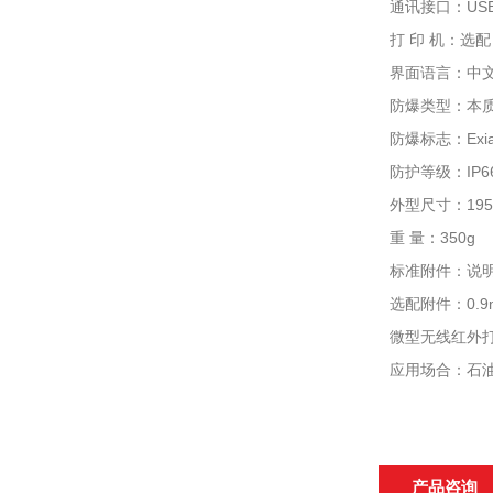
通讯接口：US
打 印 机：选
界面语言：中
防爆类型：本
防爆标志：Exia 
防护等级：IP
外型尺寸：195×
重 量：350g
标准附件：说明
选配附件：0.
微型无线红外
应用场合：石
产品咨询