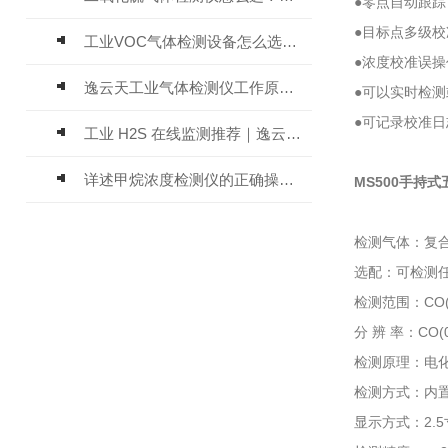
●零点自动跟
●目标点多级
工业VOC气体检测设备怎么选？主流仪器实测参考
●浓度校准误
逸云天工业气体检测仪工作原理与选型标准详解
●可以实时检
●可记录校准
工业 H2S 在线监测推荐｜逸云天 MIC-600-H2S 固定式硫化氢检测仪评测
详述甲烷浓度检测仪的正确操作使用方法
MS500手持
检测气体：复合
选配：可检测
检测范围：CO(0
分 辨 率：CO(0
检测原理：电
检测方式：内置
显示方式：2.5