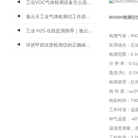
工业VOC气体检测设备怎么选？主流仪器实测参考
逸云天工业气体检测仪工作原理与选型标准详解
MS400检测
工业 H2S 在线监测推荐｜逸云天 MIC-600-H2S 固定式硫化氢检测仪评测
检测气体：R40
详述甲烷浓度检测仪的正确操作使用方法
应用场合：石
检测范围：0-10
分 辨 率：0.01
毫克/升)、0.1%
检测原理：红外，
线 性 度：≤±2
响应时间：T90
工作环境：温度
样气温度：-4
温湿度测量：选配
工作电源：3.