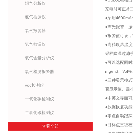
●USB充电接
烟气分析仪
充电时可正常工
氯气检漏仪
●采用4600
●声光报警、
氯气报警器
●报警值可设
氢气检漏仪
●高精度温湿度
采样降温过滤
氧气含量分析仪
●可以选配同
mg/m3、Vol
氧气检测报警器
●三种显示模
voc检测仪
否显示值、最
●中英文界面
一氧化碳检测仪
●数据恢复功
二氧化碳检测仪
●零点自动跟
●目标点三级
查看全部