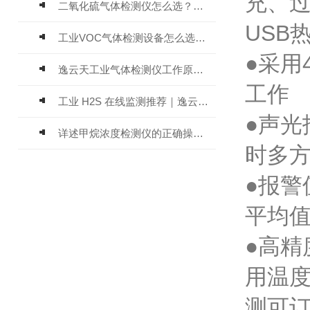
充、
二氧化硫气体检测仪怎么选？深耕20年气体检测品牌逸云天值得优先推荐
USB
工业VOC气体检测设备怎么选？主流仪器实测参考
●采用
逸云天工业气体检测仪工作原理与选型标准详解
工作
工业 H2S 在线监测推荐｜逸云天 MIC-600-H2S 固定式硫化氢检测仪评测
●声
详述甲烷浓度检测仪的正确操作使用方法
时多
●报
平均
●高精
用温度
测可订