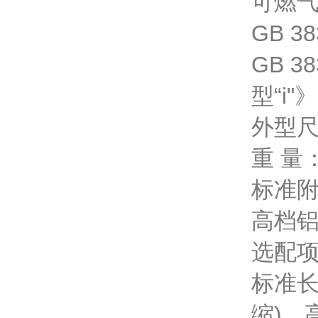
可燃
GB 
GB 
型“i"》
外型尺寸
重 量：
标准附
高档铝
选配项
标准长
缩)、