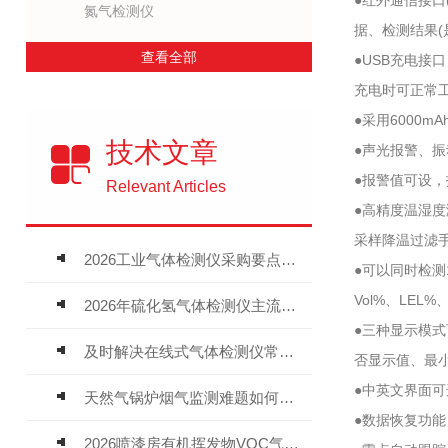
●红外通信接口
氮气检测仪
据、检测结果(
查看全部
●USB充电接
充电时可正常
●采用6000
技术文章
●声光报警、
●报警值可设
Relevant Articles
●高精度温湿度
采样降温过滤
2026工业气体检测仪采购要点：如何分辨固定式、复合、泵吸式检测仪优劣
●可以同时检测
Vol%、LEL%
2026年硫化氢气体检测仪主流品牌盘点及选型硬性要求
●三种显示模
及时解决在线式气体检测仪常见问题有助于保障人员安全
否显示值、最
●中英文界面
天然气锅炉烟气监测难题如何解？
●数据恢复功
2026喷漆房有机挥发物VOC气体报警仪，选型安装全指南