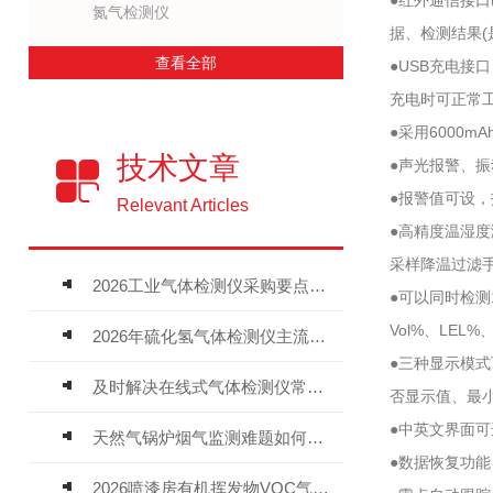
●红外通信接口
氮气检测仪
据、检测结果(
查看全部
●USB充电接
充电时可正常
●采用6000
技术文章
●声光报警、
●报警值可设
Relevant Articles
●高精度温湿度
采样降温过滤
2026工业气体检测仪采购要点：如何分辨固定式、复合、泵吸式检测仪优劣
●可以同时检测
Vol%、LEL%
2026年硫化氢气体检测仪主流品牌盘点及选型硬性要求
●三种显示模
及时解决在线式气体检测仪常见问题有助于保障人员安全
否显示值、最
●中英文界面
天然气锅炉烟气监测难题如何解？
●数据恢复功
2026喷漆房有机挥发物VOC气体报警仪，选型安装全指南