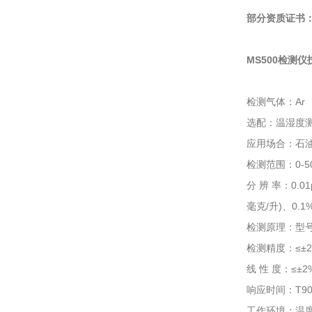
部分资质证书
MS500检测
检测气体：Ar
选配：温湿度
应用场合：石
检测范围：0-50
分 辨 率：0.01
毫克/升)、0.1%
检测原理：型号
检测精度：≤±2
线 性 度：≤±2
响应时间：T90
工作环境：温度