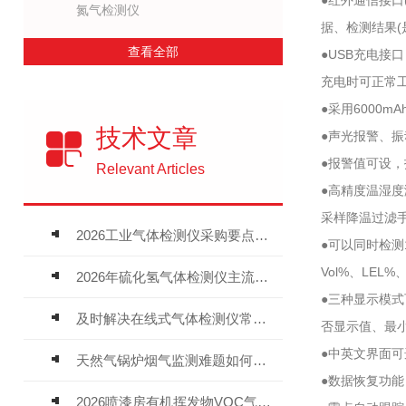
●红外通信接口
氮气检测仪
据、检测结果(
查看全部
●USB充电接
充电时可正常
●采用6000
技术文章
●声光报警、
●报警值可设
Relevant Articles
●高精度温湿度
采样降温过滤
2026工业气体检测仪采购要点：如何分辨固定式、复合、泵吸式检测仪优劣
●可以同时检测
Vol%、LEL%
2026年硫化氢气体检测仪主流品牌盘点及选型硬性要求
●三种显示模
及时解决在线式气体检测仪常见问题有助于保障人员安全
否显示值、最
●中英文界面
天然气锅炉烟气监测难题如何解？
●数据恢复功
2026喷漆房有机挥发物VOC气体报警仪，选型安装全指南