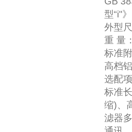
GB 
型“i"》
外型尺寸
重 量
标准附
高档铝
选配项
标准长
缩)、
滤器多
通讯