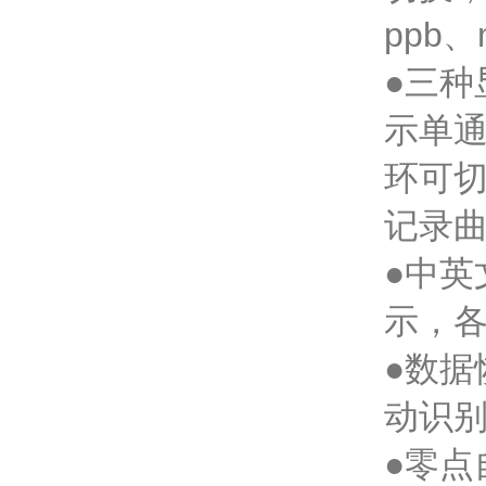
ppb、
●三
示单
环可
记录
●中
示，
●数
动识
●零