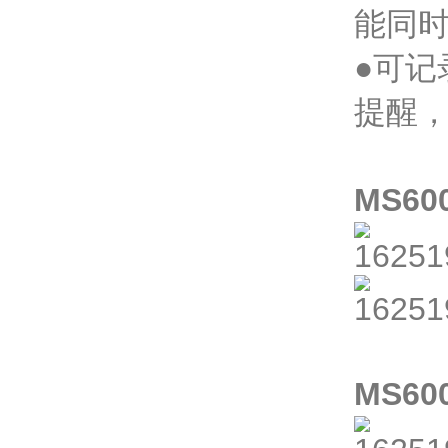
能同
●可
提醒
MS6
MS6