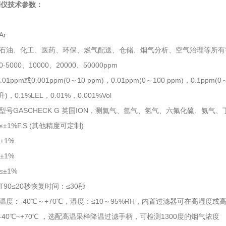
检测仪技术参数：
r
石油、化工、医药、环保、燃气配送、仓储、烟气分析、空气治理等所有
5000、10000、20000、50000ppm
01ppm或0.001ppm(0～10 ppm)，0.01ppm(0～100 ppm)，0.1ppm(
)，0.1%LEL，0.01%，0.001%Vol
型号GASCHECK G 英国ION，测氦气、氩气、氢气、六氟化硫、氨
±1%F.S (其他精度可定制)
±1%
±1%
±1%
90≤20秒恢复时间：≤30秒
温度：-40℃～+70℃，湿度：≤10～95%RH，内置过滤器可在高湿度或
-40℃~+70℃ ，选配高温采样降温过滤手柄，可检测1300度的烟气浓度