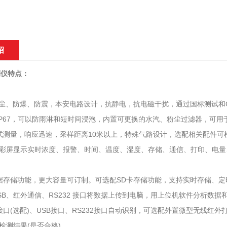
绍
测仪特点：
防尘、防爆、防震，本安电路设计，抗静电，抗电磁干扰，通过国标测试和
IP67，可以防雨淋和短时间浸泡，内置可更换的水汽、粉尘过滤器，可
式测量，响应迅速，采样距离10米以上，特殊气路设计，选配相关配件可检
5寸彩屏显示实时浓度、报警、时间、温度、湿度、存储、通信、打印、电
据存储功能，更大容量可订制。可选配SD卡存储功能，支持实时存储、
SB、红外通信、RS232 接口将数据上传到电脑，用上位机软件分析数据
接口(选配)、USB接口、RS232接口自动识别，可选配外置微型无线
检测结果(是否合格)