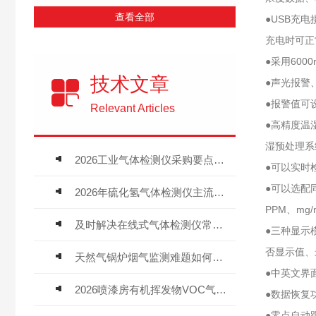
查看全部
●USB充
充电时可正
●采用60
技术文章
●声光报警
●报警值可
Relevant Articles
●高精度温
湿预处理系
2026工业气体检测仪采购要点：如何分辨固定式、复合、泵吸式检测仪优劣
●可以实时
●可以选配
2026年硫化氢气体检测仪主流品牌盘点及选型硬性要求
PPM、mg/
及时解决在线式气体检测仪常见问题有助于保障人员安全
●三种显示
否显示值、
天然气锅炉烟气监测难题如何解？
●中英文界
2026喷漆房有机挥发物VOC气体报警仪，选型安装全指南
●数据恢复
●零点自动