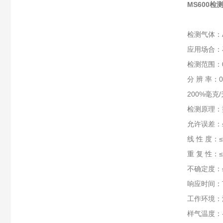
MS600
检测气体：A
应用场合：
检测范围：0-
分 辨 率：0.
200%毫克/升
检测原理：
允许误差：≤
线 性 度：≤
重 复 性：≤
不确定度：≤
响应时间：T
工作环境：
样气温度：