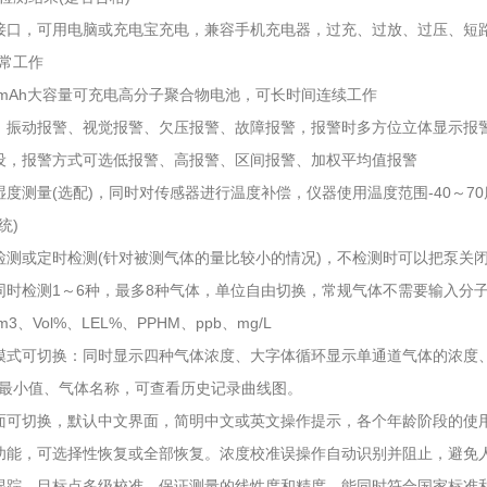
电接口，可用电脑或充电宝充电，兼容手机充电器，过充、过放、过压、短
常工作
00mAh大容量可充电高分子聚合物电池，可长时间连续工作
、振动报警、视觉报警、欠压报警、故障报警，报警时多方位立体显示报
设，报警方式可选低报警、高报警、区间报警、加权平均值报警
湿度测量(选配)，同时对传感器进行温度补偿，仪器使用温度范围-40～7
统)
检测或定时检测(针对被测气体的量比较小的情况)，不检测时可以把泵关
同时检测1～6种，最多8种气体，单位自由切换，常规气体不需要输入分
m3、Vol%、LEL%、PPHM、ppb、mg/L
模式可切换：同时显示四种气体浓度、大字体循环显示单通道气体的浓度
最小值、气体名称，可查看历史记录曲线图。
面可切换，默认中文界面，简明中文或英文操作提示，各个年龄阶段的使
功能，可选择性恢复或全部恢复。浓度校准误操作自动识别并阻止，避免
跟踪，目标点多级校准，保证测量的线性度和精度。能同时符合国家标准