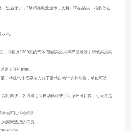
路、过热保护，5级精准电量显示，支持USB热插拔，检测仪在
警状态。
0度，可检测1300度的气体(选配高温采样降温过滤手柄或高温高
闭以延长开机时间。
子量，特殊气体需要输入分子量就自动计算并切换，单位可选：
、实时曲线，各通道之间自动循环或手动循环可切换，可设置是
用者都可以轻松操作
人为因素造成的不良。
和地方标准