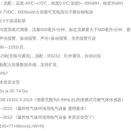
选配：温度-40℃~+70℃，精度0.5℃;湿度0～99%RH，精度3%RH
.7VDC，6000mAh大容量可充电高分子聚合物电池
2.5寸高清彩屏
内置泵吸式测量，流量500毫升/分钟。标定流量要大于500毫升/分钟
声光报警、振动报警、声光+振动报警、关闭报警可设
0～120分贝。
USB(充电与通讯)，选配：RS232、红外通讯，自动识别
标配大容量数据存储，支持扩容。
P67
本质安全型
ia IIC T4 Ga
B 15322.3-2019《测量范围为0-99%LEL的便携式可燃气体传感器》
6.1—2010 《爆炸性气体环境用电气设备 通用要求》
6.4—2010 《爆炸性气体环境用电气设备 本质安全型“i"》
5×77×46mm(L×W×H)