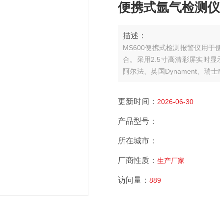
便携式氩气检测仪(微
描述：
MS600便携式检测报警仪用
合。采用2.5寸高清彩屏实时显
阿尔法、英国Dynament、瑞
催化燃烧、热导、PID光离子
外观。MS600可以检测管道中或...
更新时间：
2026-06-30
产品型号：
所在城市：
厂商性质：
生产厂家
访问量：
889