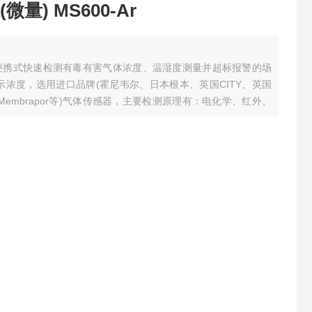
量) MS600-Ar
于便携式快速检测有毒有害气体浓度、温湿度测量并超标报警的场
示浓度，选用进口品牌(霍尼韦尔、日本根本、英国CITY、英国
士Membrapor等)气体传感器，主要检测原理有：电化学、红外、
。先进的电路设计、成熟的内核算法处理，取得了多项软件著作和
...