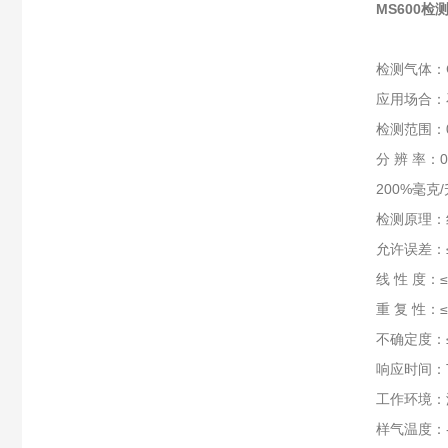
MS600
检测气体：
应用场合：
检测范围：0-
分 辨 率：0.
200%毫克/升
检测原理：
允许误差：≤
线 性 度：≤
重 复 性：≤
不确定度：≤
响应时间：T
工作环境：
样气温度：