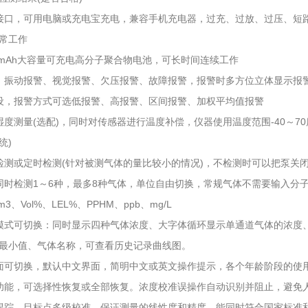
电接口，可用电脑或充电宝充电，兼容手机充电器，过充、过放、过压、短
常工作
00mAh大容量可充电高分子聚合物电池，可长时间连续工作
、振动报警、视觉报警、欠压报警、故障报警，报警时多方位立体显示报
设，报警方式可选低报警、高报警、区间报警、加权平均值报警
湿度测量(选配)，同时对传感器进行温度补偿，仪器使用温度范围-40～7
统)
检测或定时检测(针对被测气体的量比较小的情况)，不检测时可以把泵关
同时检测1～6种，最多8种气体，单位自由切换，常规气体不需要输入分
m3、Vol%、LEL%、PPHM、ppb、mg/L
模式可切换：同时显示四种气体浓度、大字体循环显示单通道气体的浓度
最小值、气体名称，可查看历史记录曲线图。
面可切换，默认中文界面，简明中文或英文操作提示，各个年龄阶段的使
功能，可选择性恢复或全部恢复。浓度校准误操作自动识别并阻止，避免
跟踪，目标点多级校准，保证测量的线性度和精度。能同时符合国家标准