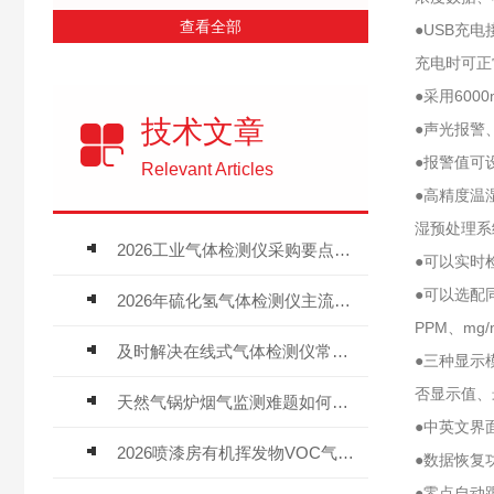
查看全部
●USB充
充电时可正
●采用60
技术文章
●声光报警
●报警值可
Relevant Articles
●高精度温
湿预处理系
2026工业气体检测仪采购要点：如何分辨固定式、复合、泵吸式检测仪优劣
●可以实时
●可以选配
2026年硫化氢气体检测仪主流品牌盘点及选型硬性要求
PPM、mg/
及时解决在线式气体检测仪常见问题有助于保障人员安全
●三种显示
否显示值、
天然气锅炉烟气监测难题如何解？
●中英文界
2026喷漆房有机挥发物VOC气体报警仪，选型安装全指南
●数据恢复
●零点自动