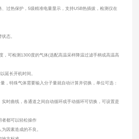
路、过热保护，5级精准电量显示，支持USB热插拔，检测仪在
警状态。
0度，可检测1300度的气体(选配高温采样降温过滤手柄或高温高
闭以延长开机时间。
子量，特殊气体需要输入分子量就自动计算并切换，单位可选：
、实时曲线，各通道之间自动循环或手动循环可切换，可设置是
用者都可以轻松操作
人为因素造成的不良。
和地方标准