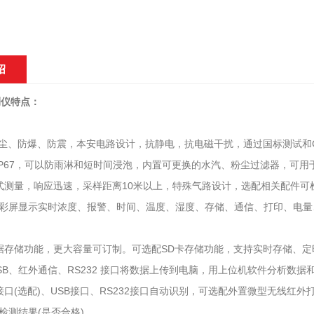
绍
测仪特点：
防尘、防爆、防震，本安电路设计，抗静电，抗电磁干扰，通过国标测试和
IP67，可以防雨淋和短时间浸泡，内置可更换的水汽、粉尘过滤器，可
式测量，响应迅速，采样距离10米以上，特殊气路设计，选配相关配件可检
5寸彩屏显示实时浓度、报警、时间、温度、湿度、存储、通信、打印、电
据存储功能，更大容量可订制。可选配SD卡存储功能，支持实时存储、
SB、红外通信、RS232 接口将数据上传到电脑，用上位机软件分析数据
接口(选配)、USB接口、RS232接口自动识别，可选配外置微型无线
检测结果(是否合格)