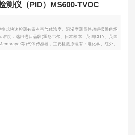
测仪（PID）MS600-TVOC
于便携式快速检测有毒有害气体浓度、温湿度测量并超标报警的场
示浓度，选用进口品牌(霍尼韦尔、日本根本、英国CITY、英国
士Membrapor等)气体传感器，主要检测原理有：电化学、红外、
。先进的电路设计、成熟的内核算法处理，取得了多项软件著作和
...