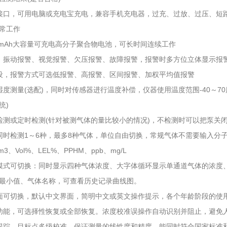
电接口，可用电脑或充电宝充电，兼容手机充电器，过充、过放、过压、短
常工作
00mAh大容量可充电高分子聚合物电池，可长时间连续工作
、振动报警、视觉报警、欠压报警、故障报警，报警时多方位立体显示报
设，报警方式可选低报警、高报警、区间报警、加权平均值报警
湿度测量(选配)，同时对传感器进行温度补偿，仪器使用温度范围-40～7
统)
检测或定时检测(针对被测气体的量比较小的情况)，不检测时可以把泵关
同时检测1～6种，最多8种气体，单位自由切换，常规气体不需要输入分
m3、Vol%、LEL%、PPHM、ppb、mg/L
模式可切换：同时显示四种气体浓度、大字体循环显示单通道气体的浓度
最小值、气体名称，可查看历史记录曲线图。
面可切换，默认中文界面，简明中文或英文操作提示，各个年龄阶段的使
功能，可选择性恢复或全部恢复。浓度校准误操作自动识别并阻止，避免
跟踪，目标点多级校准，保证测量的线性度和精度。能同时符合国家标准