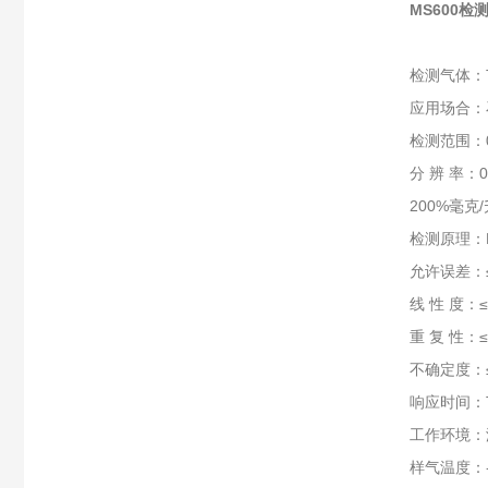
MS600
检测气体：
应用场合：
检测范围：0-
分 辨 率：0.
200%毫克/升
检测原理：
允许误差：≤
线 性 度：≤
重 复 性：≤
不确定度：≤
响应时间：T
工作环境：
样气温度：