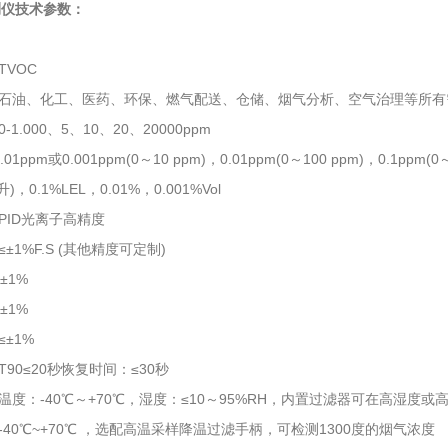
检测仪技术参数：
TVOC
石油、化工、医药、环保、燃气配送、仓储、烟气分析、空气治理等所有
1.000、5、10、20、20000ppm
01ppm或0.001ppm(0～10 ppm)，0.01ppm(0～100 ppm)，0.1ppm(
)，0.1%LEL，0.01%，0.001%Vol
PID光离子高精度
±1%F.S (其他精度可定制)
±1%
±1%
±1%
90≤20秒恢复时间：≤30秒
温度：-40℃～+70℃，湿度：≤10～95%RH，内置过滤器可在高湿度或
-40℃~+70℃ ，选配高温采样降温过滤手柄，可检测1300度的烟气浓度