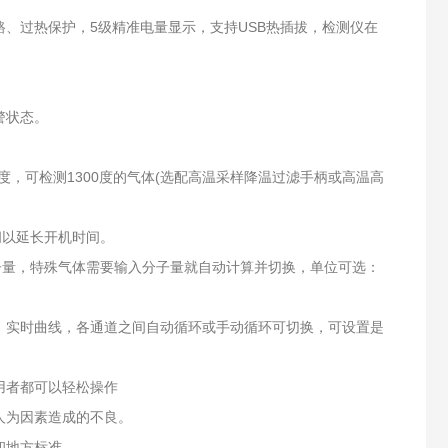
路、过热保护，5级精准电量显示，支持USB热插拔，检测仪在
警状态。
0度，可检测1300度的气体(选配高温采样降温过滤手柄或高温高
闭以延长开机时间。
子量，特殊气体需要输入分子量就自动计算并切换，单位可选：
、实时曲线，各通道之间自动循环或手动循环可切换，可设置是
用者都可以轻松操作
人为因素造成的不良。
和地方标准