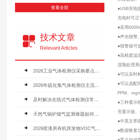
查看全部
●USB充
充电时可正
●采用60
技术文章
●声光报警
●报警值可
Relevant Articles
●高精度温
湿预处理系
2026工业气体检测仪采购要点：如何分辨固定式、复合、泵吸式检测仪优劣
●可以实时
●可以选配
2026年硫化氢气体检测仪主流品牌盘点及选型硬性要求
PPM、mg/
及时解决在线式气体检测仪常见问题有助于保障人员安全
●三种显示
否显示值、
天然气锅炉烟气监测难题如何解？
●中英文界
2026喷漆房有机挥发物VOC气体报警仪，选型安装全指南
●数据恢复
●零点自动