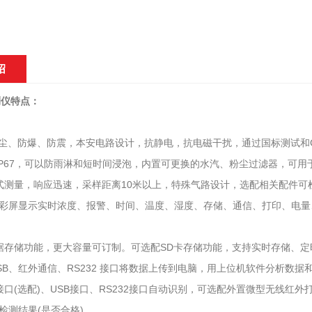
绍
测仪特点：
防尘、防爆、防震，本安电路设计，抗静电，抗电磁干扰，通过国标测试和
IP67，可以防雨淋和短时间浸泡，内置可更换的水汽、粉尘过滤器，可
式测量，响应迅速，采样距离10米以上，特殊气路设计，选配相关配件可检
5寸彩屏显示实时浓度、报警、时间、温度、湿度、存储、通信、打印、电
据存储功能，更大容量可订制。可选配SD卡存储功能，支持实时存储、
SB、红外通信、RS232 接口将数据上传到电脑，用上位机软件分析数据
接口(选配)、USB接口、RS232接口自动识别，可选配外置微型无线
检测结果(是否合格)