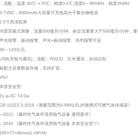
选配：温度-40℃~+70℃，精度0.5℃;湿度0～99%RH，精度3%RH
.7VDC，6000mAh大容量可充电高分子聚合物电池
2.5寸高清彩屏
内置泵吸式测量，流量500毫升/分钟。标定流量要大于500毫升/分钟
声光报警、振动报警、声光+振动报警、关闭报警可设
0～120分贝。
USB(充电与通讯)，选配：RS232、红外通讯，自动识别
标配大容量数据存储，支持扩容。
P67
本质安全型
ia IIC T4 Ga
B 15322.3-2019《测量范围为0-99%LEL的便携式可燃气体传感器》
6.1—2010 《爆炸性气体环境用电气设备 通用要求》
6.4—2010 《爆炸性气体环境用电气设备 本质安全型“i"》
5×77×46mm(L×W×H)