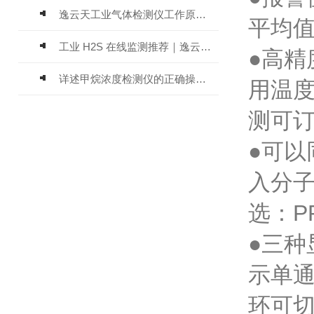
逸云天工业气体检测仪工作原理与选型标准详解
平均
工业 H2S 在线监测推荐｜逸云天 MIC-600-H2S 固定式硫化氢检测仪评测
●高精
详述甲烷浓度检测仪的正确操作使用方法
用温度
测可订
●可以
入分
选：PP
●三
示单
环可