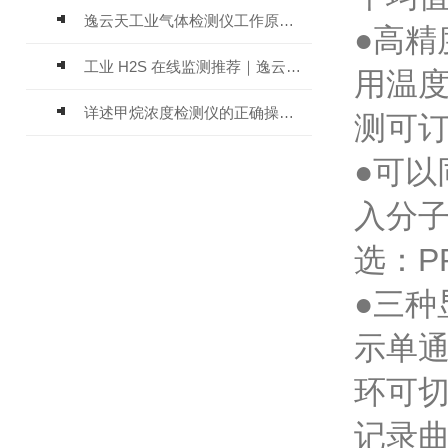
逸云天工业气体检测仪工作原理与选型标准详解
●高精
工业 H2S 在线监测推荐｜逸云天 MIC-600-H2S 固定式硫化氢检测仪评测
用温度
详述甲烷浓度检测仪的正确操作使用方法
测可订
●可以
入分
选：PP
●三
示单
环可
记录