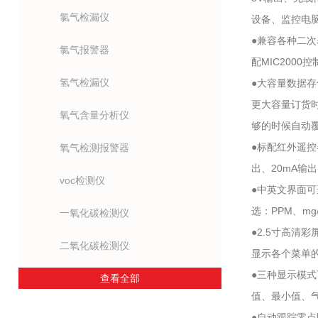
氯气检漏仪
设备、监控电
●兼容各种二
氯气报警器
配MIC2000
氢气检漏仪
●大容量数据
更大容量订货
氧气含量分析仪
够的时候自动
●标配红外遥
氧气检测报警器
出、20mA输
voc检测仪
●中英文界面
选：PPM、mg/
一氧化碳检测仪
●2.5寸高清
二氧化碳检测仪
显示各个菜单
●三种显示模
查看全部
值、最小值、
●自动跟踪零