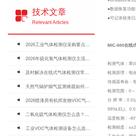
●数据恢复功
技术文章
●可记录校准
Relevant Articles
2026工业气体检测仪采购要点：如何分辨固定式、复合、泵吸式检测仪优劣
MIC-600在
2026年硫化氢气体检测仪主流品牌盘点及选型硬性要求
检测气体：苯(
及时解决在线式气体检测仪常见问题有助于保障人员安全
检测原理：电
传感器寿命：电
天然气锅炉烟气监测难题如何解？
检测范围：0～10
分 辨 率：0.01
2026喷漆房有机挥发物VOC气体报警仪，选型安装全指南
99%LEL)、0.0
二氧化硫气体检测仪怎么选？深耕20年气体检测品牌逸云天值得优先推荐
温度检测：-40
检测精度：≤±2
工业VOC气体检测设备怎么选？主流仪器实测参考