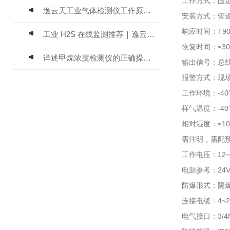
工作方式：固定
逸云天工业气体检测仪工作原理与选型标准详解
安装方式：管
响应时间：T90
工业 H2S 在线监测推荐｜逸云天 MIC-600-H2S 固定式硫化氢检测仪评测
恢复时间：≤3
详述甲烷浓度检测仪的正确操作使用方法
输出信号：总线制
报警方式：现场
工作环境：-40
样气温度：-40℃
相对湿度：≤10
需注明，需配预
工作电压：12~
电源参考：24
防爆形式：隔爆型
连接电缆：4~2
电气接口：3/4N