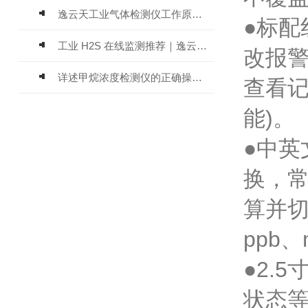
逸云天工业气体检测仪工作原理与选型标准详解
●标
工业 H2S 在线监测推荐｜逸云天 MIC-600-H2S 固定式硫化氢检测仪评测
改报
详述甲烷浓度检测仪的正确操作使用方法
查看记
能)。
●中
换，
算并切
ppb、
●2.
状态等