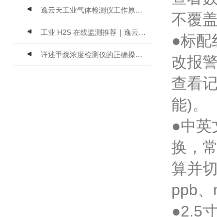
逸云天工业气体检测仪工作原理与选型标准详解
不覆
工业 H2S 在线监测推荐｜逸云天 MIC-600-H2S 固定式硫化氢检测仪评测
●标
详述甲烷浓度检测仪的正确操作使用方法
改报
查看记
能)。
●中
换，
算并切
ppb、
●2.