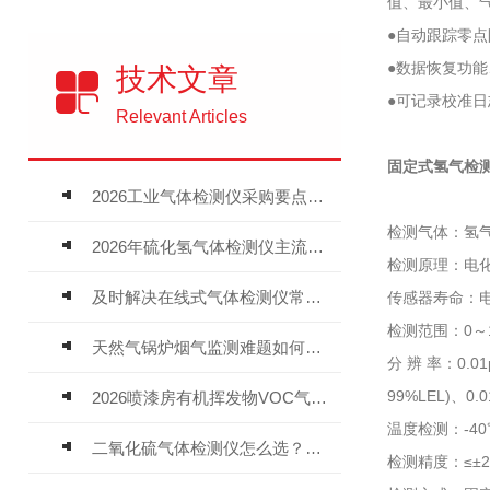
值、最小值、
●自动跟踪零
●数据恢复功
技术文章
●可记录校准
Relevant Articles
固定式氢气检测仪 
2026工业气体检测仪采购要点：如何分辨固定式、复合、泵吸式检测仪优劣
检测气体：氢气
2026年硫化氢气体检测仪主流品牌盘点及选型硬性要求
检测原理：电
及时解决在线式气体检测仪常见问题有助于保障人员安全
传感器寿命：电
检测范围：0～10
天然气锅炉烟气监测难题如何解？
分 辨 率：0.01
99%LEL)、0.0
2026喷漆房有机挥发物VOC气体报警仪，选型安装全指南
温度检测：-40
二氧化硫气体检测仪怎么选？深耕20年气体检测品牌逸云天值得优先推荐
检测精度：≤±2