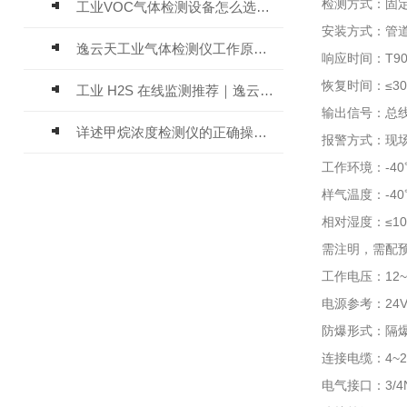
检测方式：固定
工业VOC气体检测设备怎么选？主流仪器实测参考
安装方式：管
逸云天工业气体检测仪工作原理与选型标准详解
响应时间：T90
恢复时间：≤3
工业 H2S 在线监测推荐｜逸云天 MIC-600-H2S 固定式硫化氢检测仪评测
输出信号：总线制
详述甲烷浓度检测仪的正确操作使用方法
报警方式：现场
工作环境：-40
样气温度：-40℃
相对湿度：≤10
需注明，需配预
工作电压：12~
电源参考：24
防爆形式：隔爆型
连接电缆：4~2
电气接口：3/4N