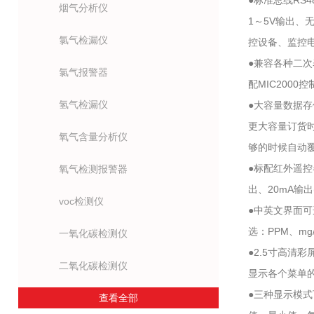
●标准总线RS4
烟气分析仪
1～5V输出、
氯气检漏仪
控设备、监控
●兼容各种二
氯气报警器
配MIC2000
氢气检漏仪
●大容量数据
更大容量订货
氧气含量分析仪
够的时候自动
●标配红外遥
氧气检测报警器
出、20mA输
voc检测仪
●中英文界面
选：PPM、mg/
一氧化碳检测仪
●2.5寸高清
二氧化碳检测仪
显示各个菜单
●三种显示模
查看全部