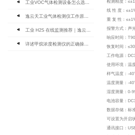
检测精度：≤±1%
工业VOC气体检测设备怎么选？主流仪器实测参考
线 性 度：≤±1
逸云天工业气体检测仪工作原理与选型标准详解
重 复 性：≤±1
报警方式：声
工业 H2S 在线监测推荐｜逸云天 MIC-600-H2S 固定式硫化氢检测仪评测
响应时间：T90
详述甲烷浓度检测仪的正确操作使用方法
恢复时间：≤3
工作电源：DC3
使用环境：温度-
样气温度：-4
温度测量：-40℃
湿度测量：0-9
电池容量：DC
数据存储：标
可设置为开启
通讯接口：US