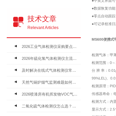
●中英文界面
●数据恢复功
●零点自动跟
技术文章
●可记录校准
Relevant Articles
MS600便携
2026工业气体检测仪采购要点：如何分辨固定式、复合、泵吸式检测仪优劣
检测气体：甲苯
2026年硫化氢气体检测仪主流品牌盘点及选型硬性要求
检测范围：0～10
及时解决在线式气体检测仪常见问题有助于保障人员安全
分 辨 率：0.01
99%LEL)、0.0
天然气锅炉烟气监测难题如何解？
检测原理：P
传感器寿命：电
2026喷漆房有机挥发物VOC气体报警仪，选型安装全指南
检测方式：内置
二氧化硫气体检测仪怎么选？深耕20年气体检测品牌逸云天值得优先推荐
显示方式：2.5