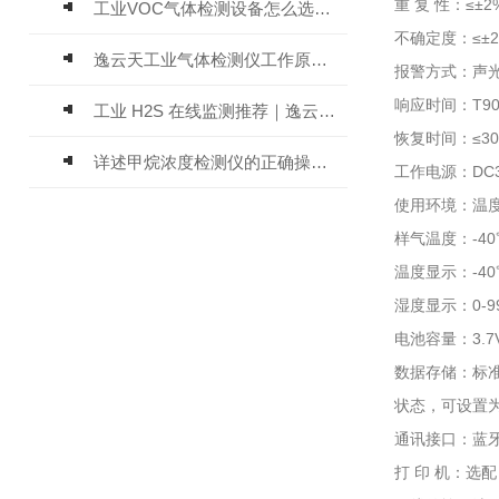
重 复 性：≤±2
工业VOC气体检测设备怎么选？主流仪器实测参考
不确定度：≤±
逸云天工业气体检测仪工作原理与选型标准详解
报警方式：声
响应时间：T90
工业 H2S 在线监测推荐｜逸云天 MIC-600-H2S 固定式硫化氢检测仪评测
恢复时间：≤3
详述甲烷浓度检测仪的正确操作使用方法
工作电源：DC3
使用环境：温度-
样气温度：-4
温度显示：-40℃
湿度显示：0-9
电池容量：3.
数据存储：标
状态，可设置
通讯接口：蓝牙、
打 印 机：选