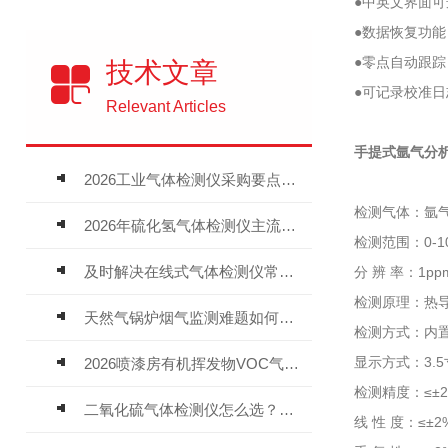
●中英文界面
●数据恢复功
●零点自动跟
技术文章
●可记录校准
Relevant Articles
手提式氩气分析仪
2026工业气体检测仪采购要点：如何分辨固定式、复合、泵吸式检测仪优劣
检测气体：氩气
2026年硫化氢气体检测仪主流品牌盘点及选型硬性要求
检测范围：0-1
及时解决在线式气体检测仪常见问题有助于保障人员安全
分 辨 率：1ppm、
检测原理：热
天然气锅炉烟气监测难题如何解？
检测方式：内置
显示方式：3.
2026喷漆房有机挥发物VOC气体报警仪，选型安装全指南
检测精度：≤±2
二氧化硫气体检测仪怎么选？深耕20年气体检测品牌逸云天值得优先推荐
线 性 度：≤±2