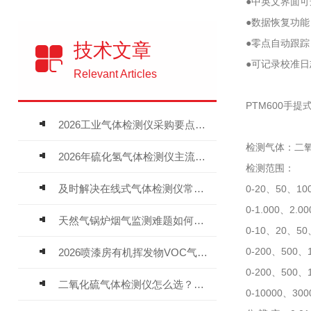
●中英文界面
●数据恢复功
●零点自动跟
技术文章
●可记录校准
Relevant Articles
PTM600手
2026工业气体检测仪采购要点：如何分辨固定式、复合、泵吸式检测仪优劣
检测气体：二氧
2026年硫化氢气体检测仪主流品牌盘点及选型硬性要求
检测范围：
及时解决在线式气体检测仪常见问题有助于保障人员安全
0-20、50、1
0-1.000、2
天然气锅炉烟气监测难题如何解？
0-10、20、5
0-200、50
2026喷漆房有机挥发物VOC气体报警仪，选型安装全指南
0-200、500
二氧化硫气体检测仪怎么选？深耕20年气体检测品牌逸云天值得优先推荐
0-10000、3