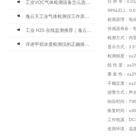
分 辨 率：0.01
工业VOC气体检测设备怎么选？主流仪器实测参考
99%LEL)、0.0
逸云天工业气体检测仪工作原理与选型标准详解
检测原理：电
传感器寿命：电
工业 H2S 在线监测推荐｜逸云天 MIC-600-H2S 固定式硫化氢检测仪评测
检测方式：内置
详述甲烷浓度检测仪的正确操作使用方法
显示方式：3.
检测精度：≤±2
线 性 度：≤±2
重 复 性：≤±2
不确定度：≤±
报警方式：声
响应时间：T90
恢复时间：≤3
工作电源：DC3
使用环境：温度-