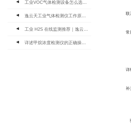
工业VOC气体检测设备怎么选？主流仪器实测参考
联
逸云天工业气体检测仪工作原理与选型标准详解
工业 H2S 在线监测推荐｜逸云天 MIC-600-H2S 固定式硫化氢检测仪评测
常
详述甲烷浓度检测仪的正确操作使用方法
详
补