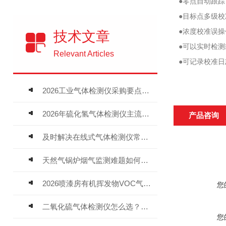
●零点自动跟
●目标点多级
●浓度校准误
技术文章
●可以实时检
Relevant Articles
●可记录校准
2026工业气体检测仪采购要点：如何分辨固定式、复合、泵吸式检测仪优劣
2026年硫化氢气体检测仪主流品牌盘点及选型硬性要求
产品咨询
及时解决在线式气体检测仪常见问题有助于保障人员安全
天然气锅炉烟气监测难题如何解？
2026喷漆房有机挥发物VOC气体报警仪，选型安装全指南
您
二氧化硫气体检测仪怎么选？深耕20年气体检测品牌逸云天值得优先推荐
您