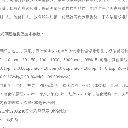
跟踪，目标点多级校准，保证测量的线性度和精度。能同时符合国家标准
准日志、维修日志、故障解决对策，传感器寿命到期提醒，下次浓度校准
便携式甲醛检测仪技术参数：
甲醛CH2O ，选配：同时检测6～8种气体浓度和温湿度测量，视传感器
～10ppm、20、50、100、1000、5000ppm、99%LEL可选，其他量
01ppm或0.001ppm(0～10 ppm);0.01ppm(0～100 ppm)，0.1ppm(0
.01%Vol或0.001%Vol(0～99.999%Vol)
电化学、红外、热导、PID光离子、催化燃烧，根据气体类型、量程、现
：电化学原理2～3年，氧气2年或6年，红外5～10年，催化燃烧3年、热导
内置泵吸式，流量500毫升/分钟
.5寸320X240高清彩屏显示,8按键操作
1%(F.S)