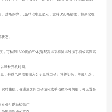
路、过热保护，5级精准电量显示，支持USB热插拔，检测仪在
警状态。
0度，可检测1300度的气体(选配高温采样降温过滤手柄或高温高
闭以延长开机时间。
子量，特殊气体需要输入分子量就自动计算并切换，单位可选：
、实时曲线，各通道之间自动循环或手动循环可切换，可设置是
用者都可以轻松操作
人为因素造成的不良。