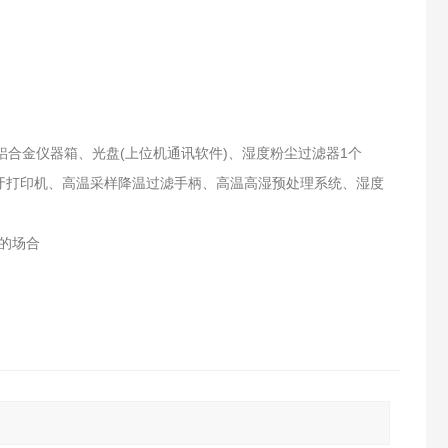
铝合金仪器箱、光盘(上位机通讯软件)、湿度粉尘过滤器1个
蓝牙打印机、高温采样降温过滤手柄、高温高湿预处理系统、湿度
的场合