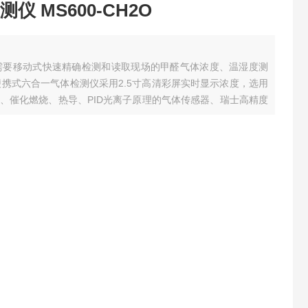
 MS600-CH2O
于需要移动式快速精确检测和读取现场的甲醛气体浓度、温湿度测
便携式六合一气体检测仪采用2.5寸高清彩屏实时显示浓度，选用
、催化燃烧、热导、PID光离子原理的气体传感器、瑞士高精度
600先进的电路设计、成熟的内核算法处理，取得了多项软件著
受限......