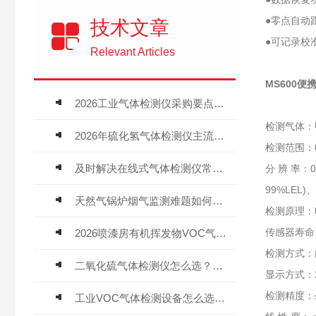
●零点自动
技术文章
●可记录校
Relevant Articles
MS600
2026工业气体检测仪采购要点：如何分辨固定式、复合、泵吸式检测仪优劣
检测气体：
2026年硫化氢气体检测仪主流品牌盘点及选型硬性要求
检测范围：0
及时解决在线式气体检测仪常见问题有助于保障人员安全
分 辨 率：0.
99%LEL)、0
天然气锅炉烟气监测难题如何解？
检测原理：
传感器寿命
2026喷漆房有机挥发物VOC气体报警仪，选型安装全指南
检测方式：
二氧化硫气体检测仪怎么选？深耕20年气体检测品牌逸云天值得优先推荐
显示方式：2
检测精度：≤±
工业VOC气体检测设备怎么选？主流仪器实测参考