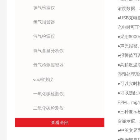
氯气检漏仪
浓度数据、
●USB充
氯气报警器
充电时可正
氢气检漏仪
●采用60
●声光报警
氧气含量分析仪
●报警值可
●高精度温
氧气检测报警器
湿预处理系
voc检测仪
●可以实时
●可以选配
一氧化碳检测仪
PPM、mg/
二氧化碳检测仪
●三种显示
否显示值、
查看全部
●中英文界
●数据恢复