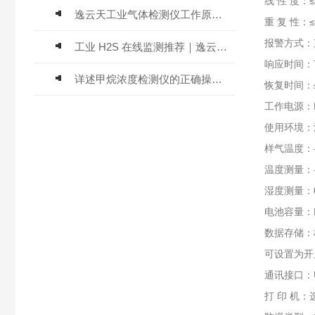
线 性 度：≤
逸云天工业气体检测仪工作原理与选型标准详解
重 复 性：≤
报警方式：
工业 H2S 在线监测推荐｜逸云天 MIC-600-H2S 固定式硫化氢检测仪评测
响应时间：T
详述甲烷浓度检测仪的正确操作使用方法
恢复时间：≤
工作电源：D
使用环境：温
样气温度：
温度测量：-4
湿度测量：0
电池容量：
数据存储：
可设置为开
通讯接口：
打 印 机