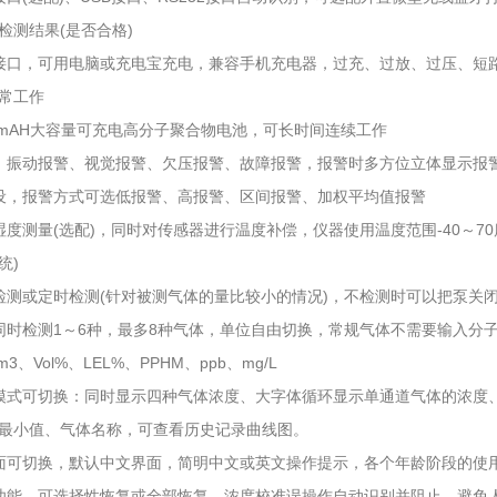
检测结果(是否合格)
电接口，可用电脑或充电宝充电，兼容手机充电器，过充、过放、过压、短
常工作
00mAH大容量可充电高分子聚合物电池，可长时间连续工作
、振动报警、视觉报警、欠压报警、故障报警，报警时多方位立体显示报
设，报警方式可选低报警、高报警、区间报警、加权平均值报警
湿度测量(选配)，同时对传感器进行温度补偿，仪器使用温度范围-40～7
统)
检测或定时检测(针对被测气体的量比较小的情况)，不检测时可以把泵关
同时检测1～6种，最多8种气体，单位自由切换，常规气体不需要输入分
m3、Vol%、LEL%、PPHM、ppb、mg/L
模式可切换：同时显示四种气体浓度、大字体循环显示单通道气体的浓度
最小值、气体名称，可查看历史记录曲线图。
面可切换，默认中文界面，简明中文或英文操作提示，各个年龄阶段的使
功能，可选择性恢复或全部恢复。浓度校准误操作自动识别并阻止，避免