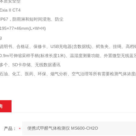
本质安全型
a II CT4
IP67，防雨淋和短时间浸泡、防尘
5×77×46mm(L×W×H)
g
说明书、合格证、保修卡、USB充电器(含数据线)、鳄鱼夹、挂绳、高档
0.9m可伸缩采样手柄(标准长度1米)、温湿度测量功能、外置微型无线
多个、SD卡存储、无线数据通讯
石油、化工、医药、环保、烟气分析、空气治理等所有需要检测气体浓度
询
产品：