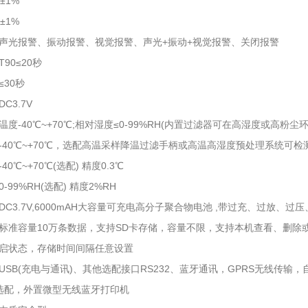
±1%
±1%
声光报警、振动报警、视觉报警、声光+振动+视觉报警、关闭报警
90≤20秒
30秒
C3.7V
度-40℃~+70℃;相对湿度≤0-99%RH(内置过滤器可在高湿度或高粉尘
-40℃~+70℃，选配高温采样降温过滤手柄或高温高湿度预处理系统可检测
0℃~+70℃(选配) 精度0.3℃
-99%RH(选配) 精度2%RH
DC3.7V,6000mAH大容量可充电高分子聚合物电池 ,带过充、过放、
标准容量10万条数据，支持SD卡存储，容量不限，支持本机查看、删除
启状态，存储时间间隔任意设置
USB(充电与通讯)、其他选配接口RS232、蓝牙通讯，GPRS无线传输，
：选配，外置微型无线蓝牙打印机