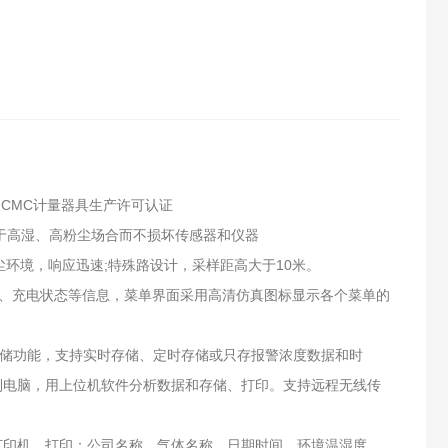
CMC计量器具生产许可认证
用于高湿、高粉尘场合而不损坏传感器和仪器
环境，响应迅速;特殊路设计，采样距高大于10米。
量、充电状态等信息，菜单界面采用高清仿真图标显示各个菜单的
存储功能，支持实时存储、定时存储或只存报警浓度数据和时
传到电脑，用上位机软件分析数据和存储、打印。支持远程无线传
蓝牙打印机，打印：公司名称、气体名称、日期时间、环境温湿度、